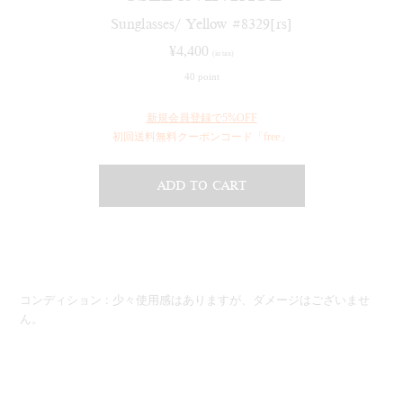
Sunglasses/ Yellow #8329[rs]
¥
4,400
(in tax)
40 point
新規会員登録で5%OFF
初回送料無料クーポンコード「free」
ADD TO CART
コンディション : 少々使用感はありますが、ダメージはございませ
ん。