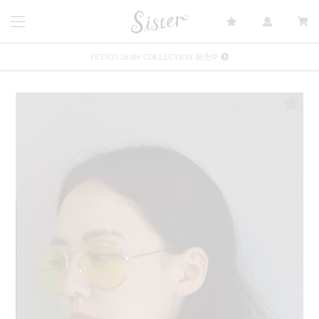
FETICO 26AW COLLECTION 発売中
メルマガ会員登録で3000円OFFクーポン配布
Sister(渋谷区松濤) 店舗休業のご案内
リース衣装提供について
発売中 : Sister × OJOJO NAITŌ
発売中 : Sister × 前原光榮商店
新規会員登録で5%OFFクーポン配布
Summer Sale up to 60%OFF 開催中