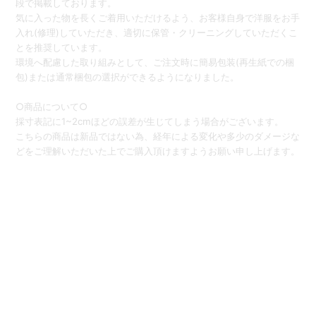
段で掲載しております。
気に入った物を長くご着用いただけるよう、お客様自身で洋服をお手
入れ(修理)していただき、適切に保管・クリーニングしていただくこ
とを推奨しています。
環境へ配慮した取り組みとして、ご注文時に簡易包装(再生紙での梱
包)または通常梱包の選択ができるようになりました。
○商品について○
採寸表記に1~2cmほどの誤差が生じてしまう場合がございます。
こちらの商品は新品ではない為、経年による変化や多少のダメージな
どをご理解いただいた上でご購入頂けますようお願い申し上げます。