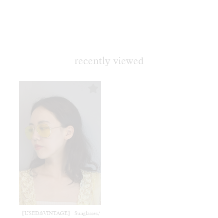
recently viewed
【USED&VINTAGE】 Sunglasses/