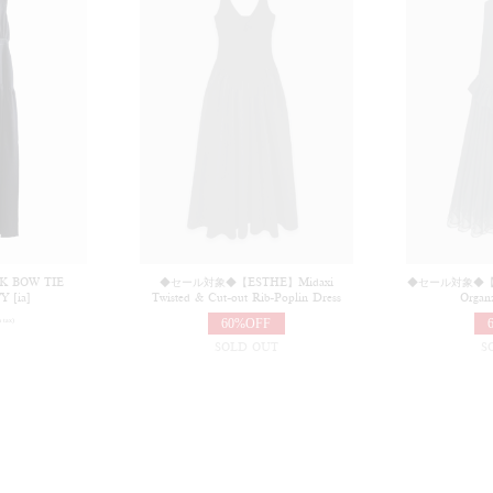
K BOW TIE
◆セール対象◆【ESTHE】Midaxi
◆セール対象◆【ES
 [ia]
Twisted & Cut-out Rib-Poplin Dress
Organ
60%OFF
n tax)
SOLD OUT
S