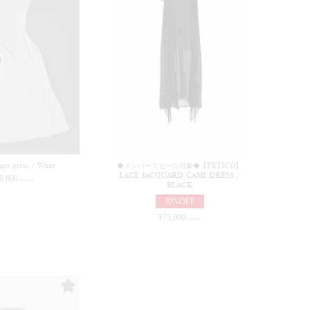
er dress / White
◆メンバーズセール対象◆【FETICO】
LACE JACQUARD CAMI DRESS /
9,800
(in tax)
BLACK
30%OFF
¥
75,900
(in tax)