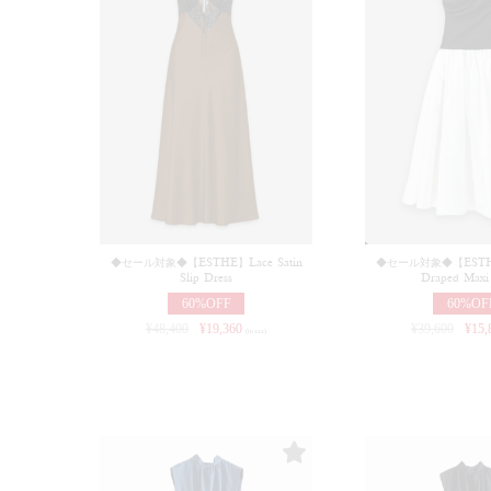
◆セール対象◆【ESTHE】Lace Satin
◆セール対象◆【ESTHE
Slip Dress
Draped Maxi
60%OFF
60%OF
¥
48,400
¥
19,360
¥
39,600
¥
15,
(in tax)