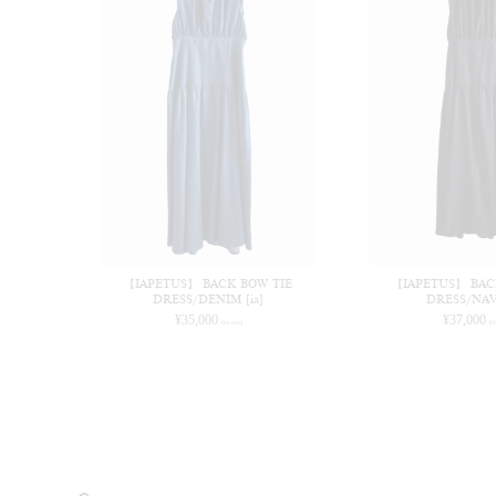
【IAPETUS】 BACK BOW TIE
【IAPETUS】 BAC
DRESS/DENIM [ia]
DRESS/NAVY
¥
35,000
¥
37,000
(in tax)
(i