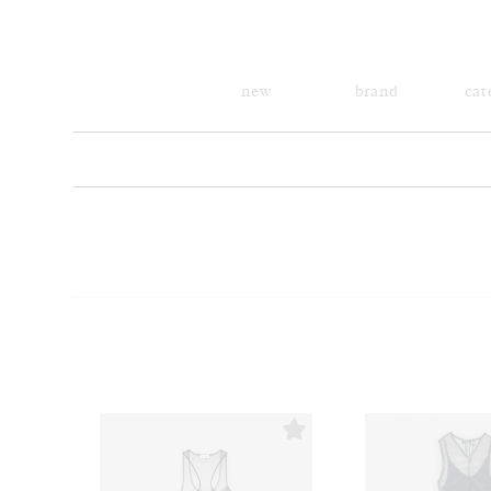
new
brand
cat