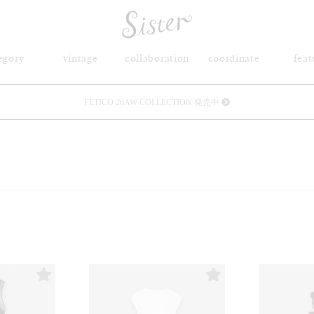
egory
vintage
collaboration
coordinate
feat
FETICO 26AW COLLECTION 発売中
メルマガ会員登録で3000円OFFクーポン配布
Sister(渋谷区松濤) 店舗休業のご案内
リース衣装提供について
発売中 : Sister × OJOJO NAITŌ
発売中 : Sister × 前原光榮商店
新規会員登録で5%OFFクーポン配布