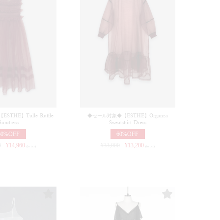
THE】Tulle Ruffle
◆セール対象◆【ESTHE】Organza
Sundress
Sweatshirt Dress
60%OFF
60%OFF
0
¥
14,960
¥
33,000
¥
13,200
(in tax)
(in tax)