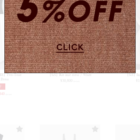
】Two-Tone
【SiS】Rib knit dress / White
【SiS】Inn
 Dress
¥
30,800
¥
1
(in tax)
F
840
(in tax)