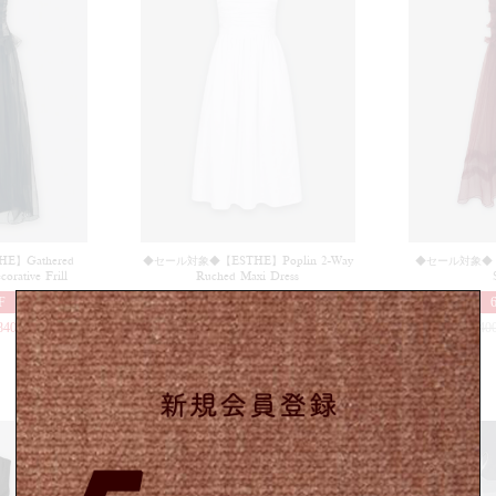
Summer Sale up to 60%OFF 開催中
】Gathered
◆セール対象◆【ESTHE】Poplin 2-Way
◆セール対象◆【ES
orative Frill
Ruched Maxi Dress
F
60%OFF
840
¥
44,000
¥
17,600
¥
37,40
(in tax)
(in tax)