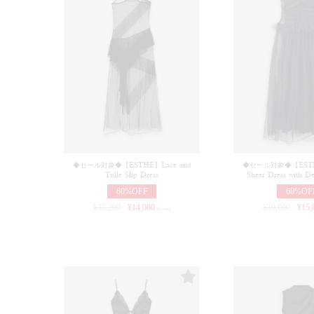
◆セール対象◆【ESTHE】Lace and
◆セール対象◆【ESTHE
Tulle Slip Dress
Sheer Dress with Dec
60%OFF
60%OF
¥
35,200
¥
14,080
¥
39,600
¥
15,
(in tax)