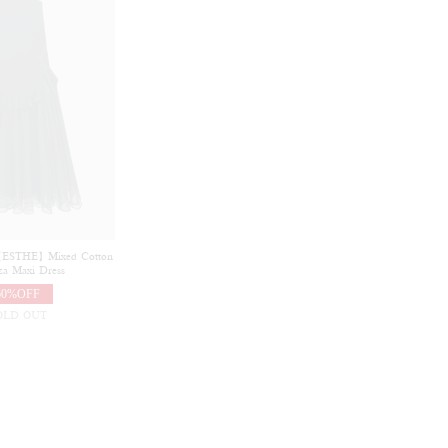
THE】Mixed Cotton
za Maxi Dress
60%OFF
OLD OUT