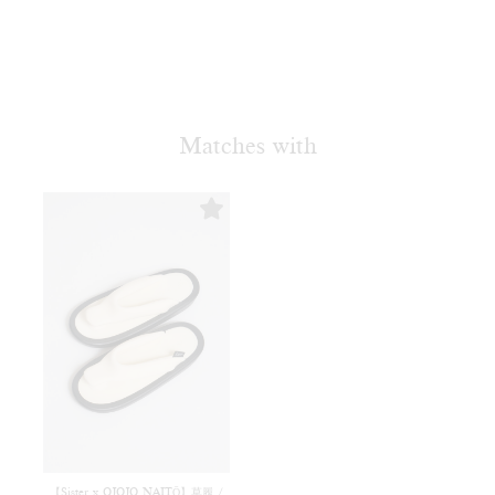
Matches with
【Sister x OJOJO NAITŌ】草履 /