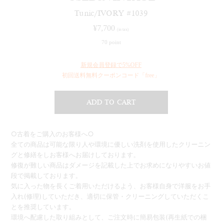
Tunic/IVORY #1039
¥
7,700
(in tax)
70 point
新規会員登録で5%OFF
初回送料無料クーポンコード「free」
ADD TO CART
○古着をご購入のお客様へ○
全ての商品は可能な限り人や環境に優しい洗剤を使用したクリーニン
グと修繕をしお客様へお届けしております。
修復が難しい商品はダメージを記載した上でお求めになりやすいお値
段で掲載しております。
気に入った物を長くご着用いただけるよう、お客様自身で洋服をお手
入れ(修理)していただき、適切に保管・クリーニングしていただくこ
とを推奨しています。
環境へ配慮した取り組みとして、ご注文時に簡易包装(再生紙での梱