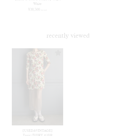
White
¥
38,500
(in tax)
recently viewed
【USED&VINTAGE】
Tunic/IVORY #1039