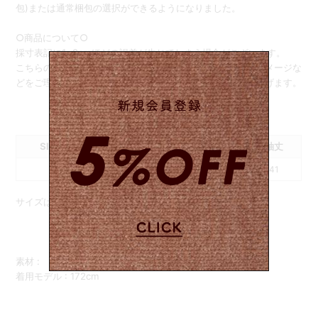
包)または通常梱包の選択ができるようになりました。
○商品について○
採寸表記に1~2cmほどの誤差が生じてしまう場合がございます。
こちらの商品は新品ではない為、経年による変化や多少のダメージな
どをご理解いただいた上でご購入頂けますようお願い申し上げます。
SIZE
肩幅
身幅
着丈
袖丈
33
43
88
41
サイズはcm表記です
素材 :
着用モデル : 172cm