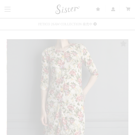
FETICO 26AW COLLECTION 発売中
メルマガ会員登録で3000円OFFクーポン配布
Sister(渋谷区松濤) 店舗休業のご案内
リース衣装提供について
発売中 : Sister × OJOJO NAITŌ
発売中 : Sister × 前原光榮商店
新規会員登録で5%OFFクーポン配布
Summer Sale up to 60%OFF 開催中