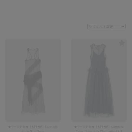
◆セール対象◆【ESTHE】Lace and
◆セール対象◆【ESTHE】Gathered
Tulle Slip Dress
Sheer Dress with Decorative Frill