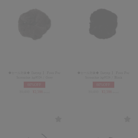
◆セール対象◆【heyep 】 Faux Fur
◆セール対象◆【heyep 】 Faux Fur
Scrunchie hp9524 / Grey
Scrunchie hp9524 / Black
60%OFF
60%OFF
¥
6,490
¥
2,596
¥
6,490
¥
2,596
(in tax)
(in tax)