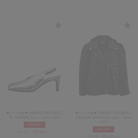
◆セール対象◆【BRAND VINTAGE】
◆セール対象◆【BRAND VINTAGE】
JIL SANDER Shoes / Silver #8501
CHARLES ANASTASE Jacket / Black
#8502
30%OFF
30%OFF
¥
41,800
¥
29,260
(in tax)
¥
27,500
¥
19,250
(in tax)