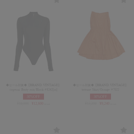
◆セール対象◆【BRAND VINTAGE】
◆セール対象◆【BRAND VINTAGE】
coperni Body suit/Black #8242[rs]
toteme Skirt/Orange #7022
30%OFF
30%OFF
¥
18,000
¥
12,600
¥
13,200
¥
9,240
(in tax)
(in tax)