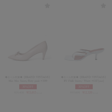
◆セール対象◆【BRAND VINTAGE】
◆セール対象◆【BRAND VINTAGE】
Miu Miu Shoes/Baby pink #5099
BY FAR Shoes/ White #8267[mn]
30%OFF
30%OFF
¥
21,450
¥
15,015
¥
17,600
¥
12,320
(in tax)
(in tax)