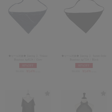
◆セール対象◆【heyep 】 Velour
◆セール対象◆【heyep 】 Suede-Style
Bandana hp6124 / Grey
Bandana hp7524 / Black
60%OFF
60%OFF
¥
8,690
¥
3,476
¥
8,690
¥
3,476
(in tax)
(in tax)