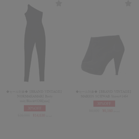
◆セール対象◆【BRAND VINTAGE】
◆セール対象◆【BRAND VINTAGE】
NORMAKAMARI Body
MARIOS SCHWAB Shoes#1464
suit/Black#8266[mn]
30%OFF
30%OFF
¥
8,800
¥
6,160
(in tax)
¥
20,900
¥
14,630
(in tax)