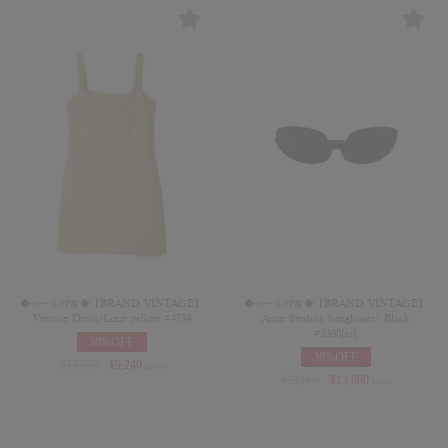
◆セール対象◆【BRAND VINTAGE】
◆セール対象◆【BRAND VINTAGE】
Versace Dress/Lime yellow #4734
Acne Studios Sunglasses/ Black
#8300[rs]
30%OFF
30%OFF
¥
13,200
¥
9,240
(in tax)
¥
19,800
¥
13,860
(in tax)