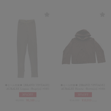
◆セール対象◆【BRAND VINTAGE】
◆セール対象◆【BRAND VINTAGE】
AURALEE Leggins /Beige[rs] #8405
AURALEE Hoodie /Brown[rs] #8404
30%OFF
30%OFF
¥
8,800
¥
6,160
¥
14,300
¥
10,010
(in tax)
(in tax)