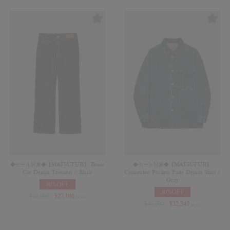
◆セール対象◆【MATSUFUJI】 Boots
◆セール対象◆【MATSUFUJI】
Cut Denim Trousers / Black
Connected Pockets Fade Denim Shirt /
Gray
30%OFF
30%OFF
¥
33,000
¥
23,100
(in tax)
¥
46,200
¥
32,340
(in tax)