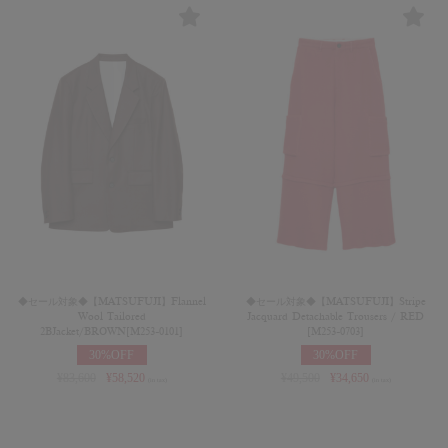
◆セール対象◆【MATSUFUJI】Flannel
◆セール対象◆【MATSUFUJI】Stripe
Wool Tailored
Jacquard Detachable Trousers / RED
2BJacket/BROWN[M253-0101]
[M253-0703]
30%OFF
30%OFF
¥
83,600
¥
58,520
¥
49,500
¥
34,650
(in tax)
(in tax)