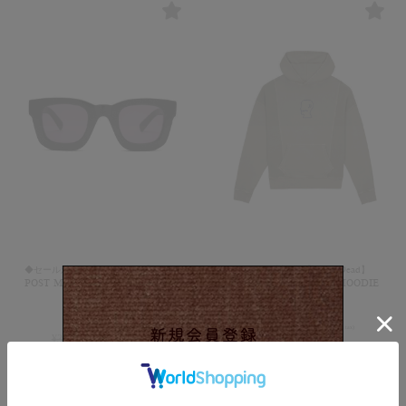
◆セール対象◆【Brain Dead】ELIA
◆セール対象◆【Brain Dead】
POST MODERN PRIMITIVE EYE
MENDOZA CROPPED HOODIE
PROTECTION
30%OFF
30%OFF
¥
39,600
¥
27,720
(in tax)
¥
33,000
¥
23,100
(in tax)