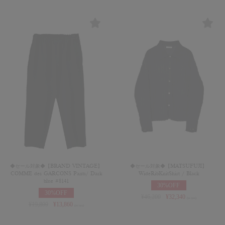
◆セール対象◆【BRAND VINTAGE】
◆セール対象◆【MATSUFUJI】
COMME des GARCONS Pants/ Dark
WideRibKnitShirt / Black
blue #8141
30%OFF
30%OFF
¥
46,200
¥
32,340
(in tax)
¥
19,800
¥
13,860
(in tax)