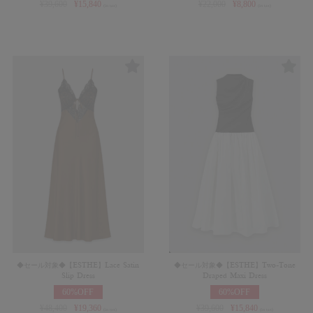
¥
39,600
¥
15,840
¥
22,000
¥
8,800
(in tax)
(in tax)
◆セール対象◆【ESTHE】Lace Satin
◆セール対象◆【ESTHE】Two-Tone
Slip Dress
Draped Maxi Dress
60%OFF
60%OFF
¥
48,400
¥
19,360
¥
39,600
¥
15,840
(in tax)
(in tax)