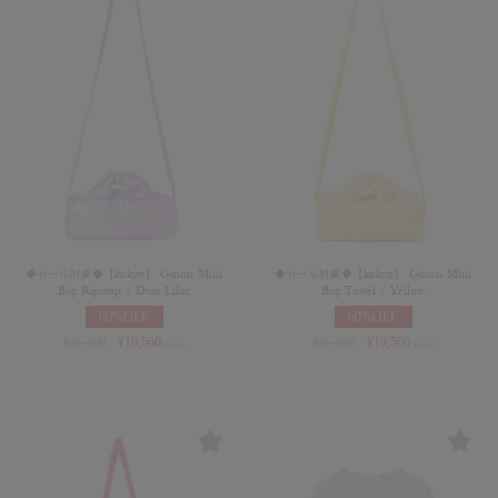
◆セール対象◆【kokyo】 Guion Mini
◆セール対象◆【kokyo】 Guion Mini
Bag Ripstop / Dust Lilac
Bag Towel / Yellow
60%OFF
60%OFF
¥
26,400
¥
10,560
¥
26,400
¥
10,560
(in tax)
(in tax)