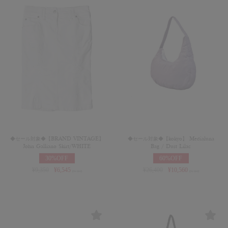
◆セール対象◆【BRAND VINTAGE】
◆セール対象◆【kokyo】 Medialuna
John Galliano Skirt/WHITE
Bag / Dust Lilac
30%OFF
60%OFF
¥
9,350
¥
6,545
¥
26,400
¥
10,560
(in tax)
(in tax)