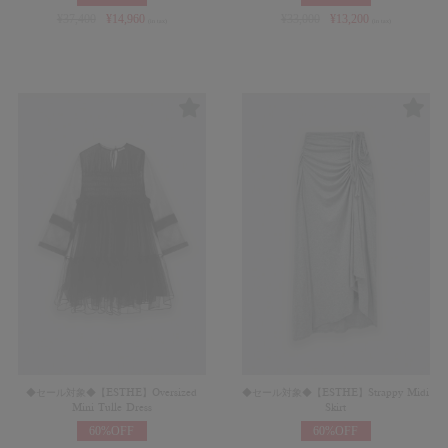
¥
37,400
¥
14,960
¥
33,000
¥
13,200
(in tax)
(in tax)
◆セール対象◆【ESTHE】Oversized
◆セール対象◆【ESTHE】Strappy Midi
Mini Tulle Dress
Skirt
60%OFF
60%OFF