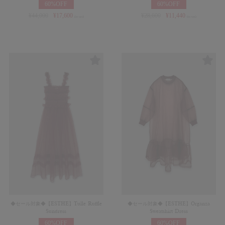
60%OFF
60%OFF
¥
44,000
¥
17,600
¥
28,600
¥
11,440
(in tax)
(in tax)
◆セール対象◆【ESTHE】Tulle Ruffle
◆セール対象◆【ESTHE】Organza
Sundress
Sweatshirt Dress
60%OFF
60%OFF