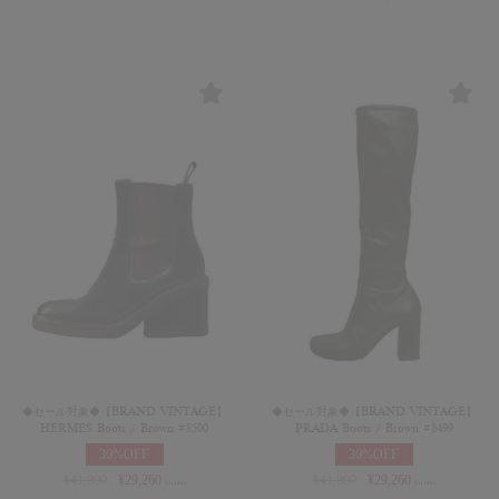
◆セール対象◆【BRAND VINTAGE】
◆セール対象◆【BRAND VINTAGE】
HERMES Boots / Brown #8500
PRADA Boots / Brown #8499
30%OFF
30%OFF
¥
41,800
¥
29,260
¥
41,800
¥
29,260
(in tax)
(in tax)