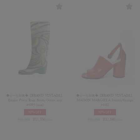
◆セール対象◆【BRAND VINTAGE】
◆セール対象◆【BRAND VINTAGE】
Emilio Pucci Rain Boots/Green mix
MAISON MARGIELA Sandal/Orange
#4895 [mn]
#4482
30%OFF
30%OFF
¥
16,500
¥
11,550
¥
46,200
¥
32,340
(in tax)
(in tax)