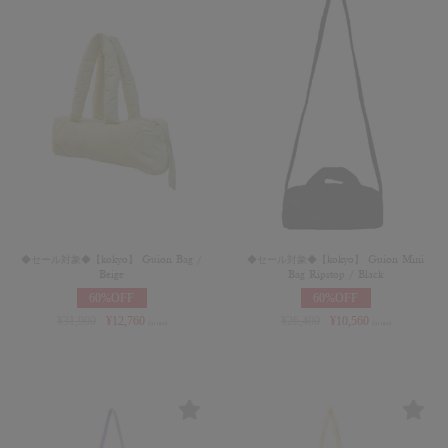
◆セール対象◆【kokyo】 Guion Bag /
◆セール対象◆【kokyo】 Guion Mini
Beige
Bag Ripstop / Black
60%OFF
60%OFF
¥
31,900
¥
12,760
¥
26,400
¥
10,560
(in tax)
(in tax)