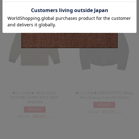
◆セール対象◆【Brain Dead】
◆セール対象◆【MATSUFUJI】Milling
FUTURE VISION BOXY KNIT
Wool Padding Jacket [M253-0102]
SWEATER
30%OFF
30%OFF
¥
89,540
¥
62,678
(in tax)
¥
69,300
¥
48,510
(in tax)