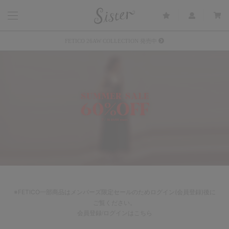
メルマガ会員登録で3000円OFFクーポン配布
Sister(渋谷区松濤) 店舗休業のご案内
リース衣装提供について
発売中 : Sister × OJOJO NAITŌ
発売中 : Sister × 前原光榮商店
新規会員登録で5%OFFクーポン配布
Summer Sale up to 60%OFF 開催中
FETICO 26AW COLLECTION 発売中
※FETICO一部商品はメンバーズ限定セールのためログイン(会員登録)後に
ご覧ください。
会員登録/ログインはこちら