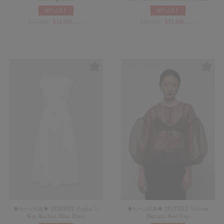
60%OFF
60%OFF
¥
35,200
¥
14,080
¥
39,600
¥
15,840
(in tax)
(in tax)
◆セール対象◆【ESTHE】Poplin 2-
◆セール対象◆【ESTHE】Volume
Way Ruched Maxi Dress
Organza Bow Top