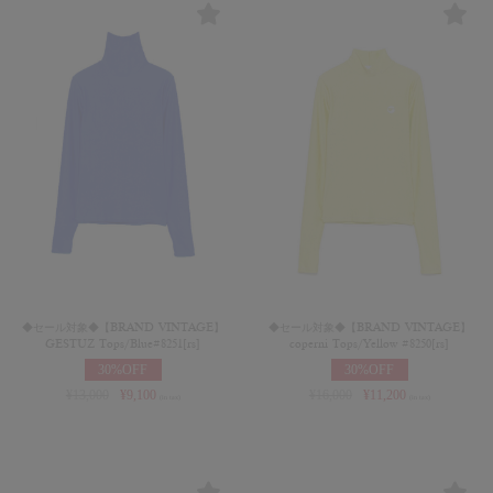
◆セール対象◆【BRAND VINTAGE】
◆セール対象◆【BRAND VINTAGE】
GESTUZ Tops/Blue#8251[rs]
coperni Tops/Yellow #8250[rs]
30%OFF
30%OFF
¥
13,000
¥
9,100
¥
16,000
¥
11,200
(in tax)
(in tax)