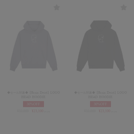
◆セール対象◆【Brain Dead】LOGO
◆セール対象◆【Brain Dead】LOGO
HEAD HOODIE
HEAD HOODIE
30%OFF
30%OFF
¥
33,000
¥
23,100
¥
33,000
¥
23,100
(in tax)
(in tax)