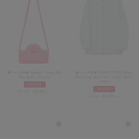
◆セール対象◆【kokyo】 Guion Mini
◆セール対象◆【MATSUFUJI】Henley
Bag Towel / Fuschia
Neck Long Sleeve Shirt/ LEAF [M251-
0703]
60%OFF
30%OFF
¥
26,400
¥
10,560
(in tax)
¥
20,900
¥
14,630
(in tax)