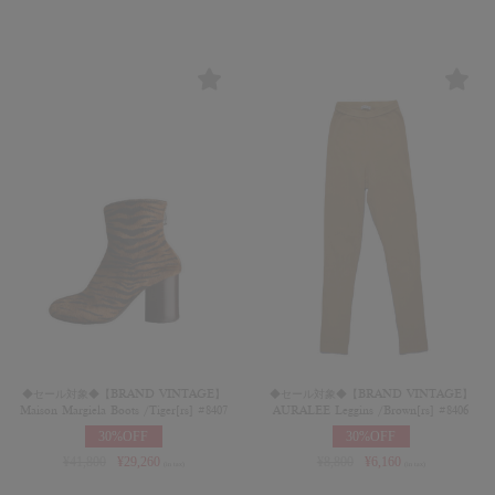
◆セール対象◆【BRAND VINTAGE】
◆セール対象◆【BRAND VINTAGE】
Maison Margiela Boots /Tiger[rs] #8407
AURALEE Leggins /Brown[rs] #8406
30%OFF
30%OFF
¥
41,800
¥
29,260
¥
8,800
¥
6,160
(in tax)
(in tax)