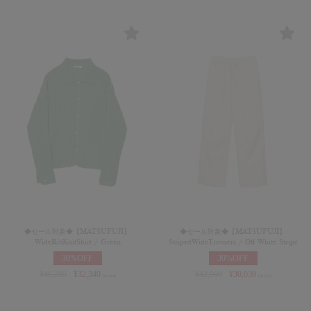
◆セール対象◆【MATSUFUJI】
◆セール対象◆【MATSUFUJI】
WideRibKnitShirt / Green
StripedWideTrousers / Off White Stripe
30%OFF
30%OFF
¥
46,200
¥
32,340
¥
42,900
¥
30,030
(in tax)
(in tax)