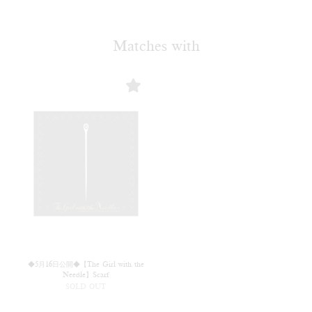
Matches with
◆5月16日公開◆【The Girl with the
Needle】Scarf
SOLD OUT