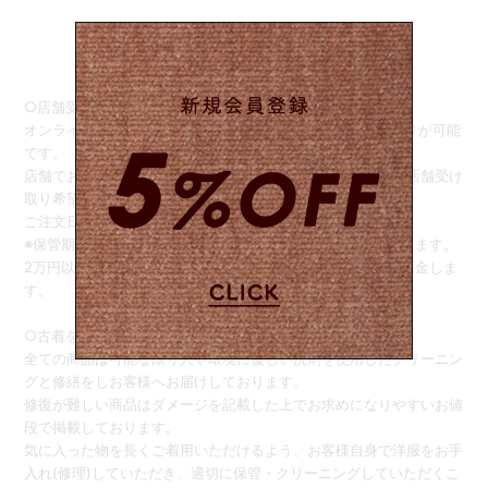
○店舗受け取りサービス○
オンラインストアでご注文後、商品をSister店舗でお受け取りが可能
です。
店舗でお引き取りをご希望の際は、ご注文画面の備考欄に【店舗受け
取り希望】と記載してください。
ご注文日から1週間の間でお引き取りをお願い致します。
※保管期限を過ぎると、自動的に配送お手続きさせていただきます。
2万円以下のご注文は、商品のお受け取り完了後、送料をご返金しま
す。
○古着をご購入のお客様へ○
全ての商品は可能な限り人や環境に優しい洗剤を使用したクリーニン
グと修繕をしお客様へお届けしております。
修復が難しい商品はダメージを記載した上でお求めになりやすいお値
段で掲載しております。
気に入った物を長くご着用いただけるよう、お客様自身で洋服をお手
入れ(修理)していただき、適切に保管・クリーニングしていただくこ