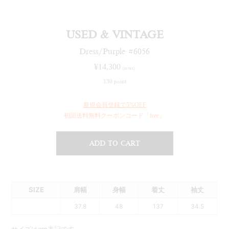
USED & VINTAGE
Dress/Purple #6056
¥
14,300
(in tax)
130 point
新規会員登録で5%OFF
初回送料無料クーポンコード「free」
ADD TO CART
SIZE
肩幅
身幅
着丈
袖丈
37.8
48
137
34.5