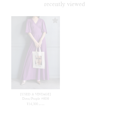
recently viewed
【USED & VINTAGE】
Dress/Purple #6056
¥
14,300
(in tax)