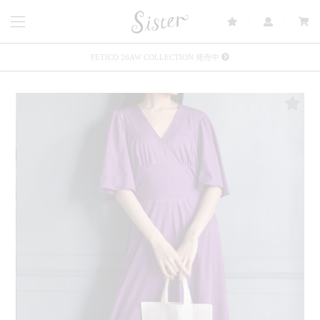
FETICO 26AW COLLECTION 発売中
メルマガ会員登録で3000円OFFクーポン配布
Sister(渋谷区松濤) 店舗休業のご案内
リース衣装提供について
発売中 : Sister × OJOJO NAITŌ
発売中 : Sister × 前原光榮商店
新規会員登録で5%OFFクーポン配布
Summer Sale up to 60%OFF 開催中