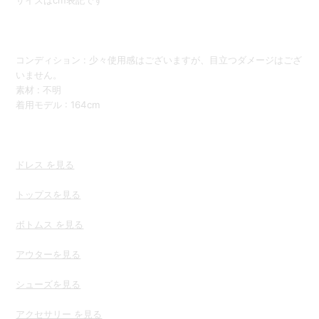
サイズはcm表記です
コンディション : 少々使用感はございますが、目立つダメージはござ
いません。
素材 : 不明
着用モデル : 164cm
ドレス を見る
トップスを
見る
ボトムス を見る
アウターを見る
シューズを見る
アクセサリー を見る