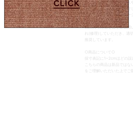
全ての商品は可能な限り人
と修繕をしお客様へお届け
修復が難しい商品はダメー
で掲載しております。
気に入った物を長くご着用
れ(修理)していただき、適
推奨しています。
○商品について○
採寸表記に1~2cmほどの
こちらの商品は新品ではな
をご理解いただいた上でご