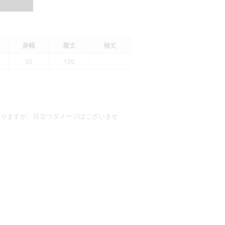
身幅
着丈
袖丈
50
130
ありますが、目立つダメージはございませ