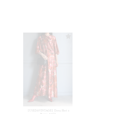
【USED&VINTAGE】Dress/Red x