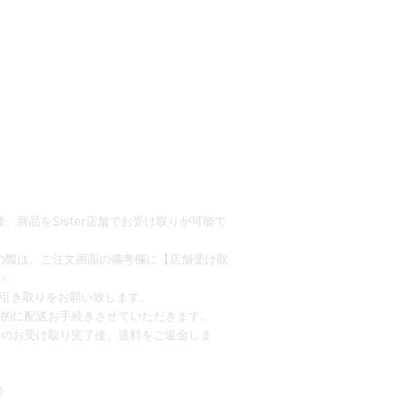
、商品をSister店舗でお受け取りが可能で
の際は、ご注文画面の備考欄に【店舗受け取
い。
お引き取りをお願い致します。
動的に配送お手続きさせていただきます。
品のお受け取り完了後、送料をご返金しま
○