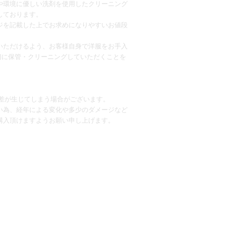
や環境に優しい洗剤を使用したクリーニング
しております。
ジを記載した上でお求めになりやすいお値段
いただけるよう、お客様自身で洋服をお手入
切に保管・クリーニングしていただくことを
誤差が生じてしまう場合がございます。
い為、経年による変化や多少のダメージなど
購入頂けますようお願い申し上げます。