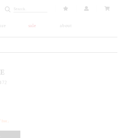
ure
sale
about
E
472
ree」
T