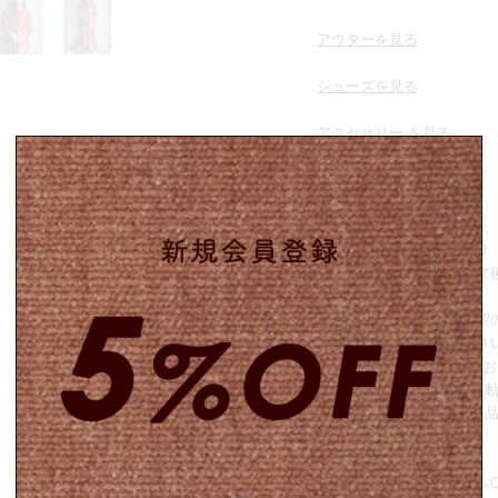
アウターを見る
シューズを見る
アクセサリー を見る
○店舗受け取りサービス○
オンラインストアでご注文後
す。
店舗でお引き取りをご希望
り希望】と記載してくださ
ご注文日から1週間の間で
※保管期限を過ぎると、自
2万円以下のご注文は、商
す。
○古着をご購入のお客様へ