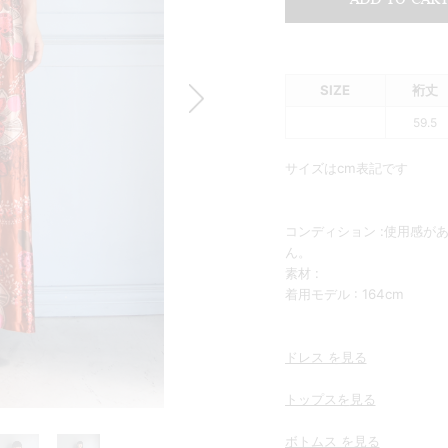
Summer Sale up to 60%OFF 開催中
SIZE
裄丈
59.5
サイズはcm表記です
コンディション :使用感が
ん。
素材 :
着用モデル : 164cm
ドレス を見る
トップスを
見る
ボトムス を見る