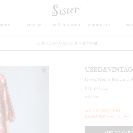
egory
vintage
collaboration
coordinate
feat
FETICO 26AW COLLECTION 発売中
メルマガ会員登録で3000円OFFクーポン配布
USED&VINTAG
Sister(渋谷区松濤) 店舗休業のご案内
Dress/Red x Brown #4
リース衣装提供について
¥
11,550
(in tax)
105 point
発売中 : Sister × OJOJO NAITŌ
新規会員登録で5%OFF
発売中 : Sister × 前原光榮商店
初回送料無料クーポンコード「f
新規会員登録で5%OFFクーポン配布
ADD TO CAR