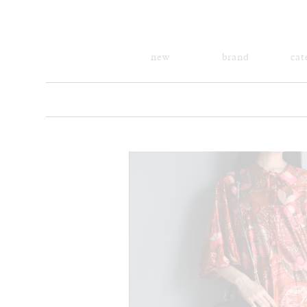
new
brand
cat