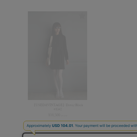
【USED&VINTAGE】Dress/Black
#8342
¥
16,500
(in tax)