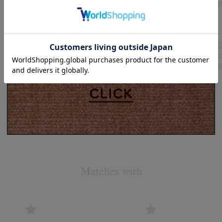
れ(修理)していただき、適
推奨しています。
○商品について○
採寸表記に1~2cmほどの
こちらの商品は新品ではな
をご理解いただいた上でご
Matches with