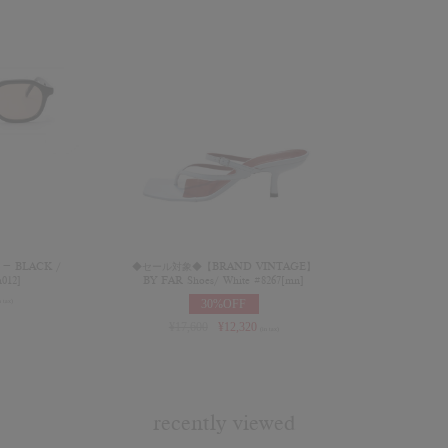
 – BLACK /
◆セール対象◆【BRAND VINTAGE】
012]
BY FAR Shoes/ White #8267[mn]
30%OFF
n tax)
¥
17,600
¥
12,320
(in tax)
recently viewed