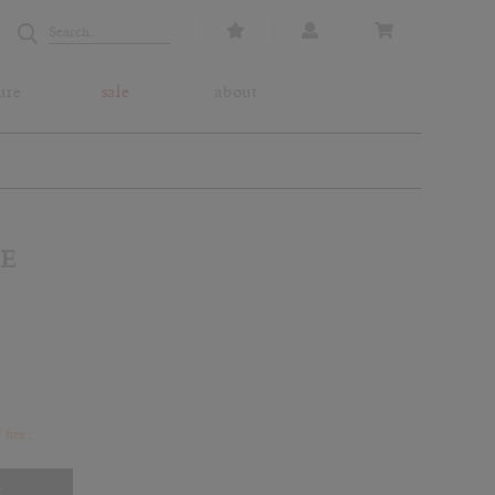
ure
sale
about
E
ree」
T