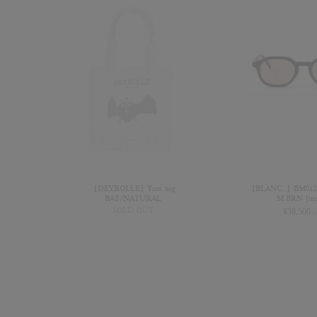
【DEYROLLE】Tote bag
【BLANC..】BM012
BAT/NATURAL
M.BRN [bm
SOLD OUT
¥
38,500
(i