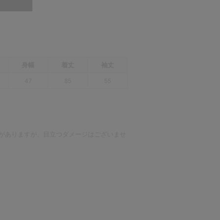
身幅
着丈
袖丈
47
85
55
感がありますが、目立つダメージはございませ