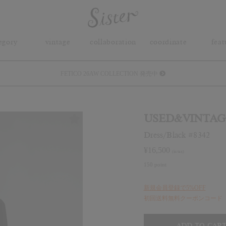
egory
vintage
collaboration
coordinate
feat
FETICO 26AW COLLECTION 発売中
メルマガ会員登録で3000円OFFクーポン配布
Sister(渋谷区松濤) 店舗休業のご案内
USED&VINTAG
Dress/Black #8342
リース衣装提供について
¥
16,500
(in tax)
発売中 : Sister × OJOJO NAITŌ
150 point
発売中 : Sister × 前原光榮商店
新規会員登録で5%OFF
初回送料無料クーポンコード「f
新規会員登録で5%OFFクーポン配布
ADD TO CAR