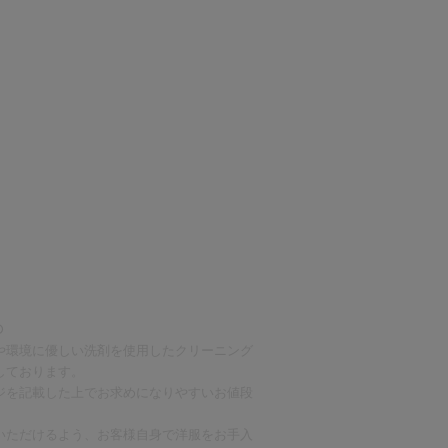
○
や環境に優しい洗剤を使用したクリーニング
しております。
ジを記載した上でお求めになりやすいお値段
いただけるよう、お客様自身で洋服をお手入