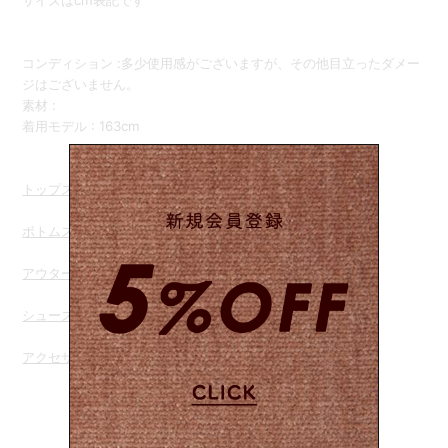
サイズはcm表記です
コンディション :多少使用感がございますが、その他目立ったダメー
ジはございません。
素材 :
着用モデル : 163cm
トップスを
見る
ボトムス を見る
アウターを見る
シューズを見る
アクセサリー を見る