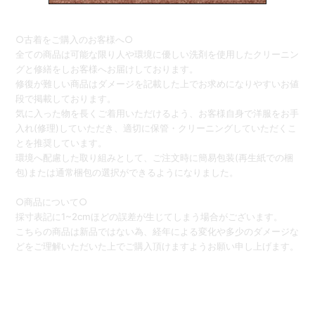
○古着をご購入のお客様へ○
全ての商品は可能な限り人や環境に優しい洗剤を使用したクリーニン
グと修繕をしお客様へお届けしております。
修復が難しい商品はダメージを記載した上でお求めになりやすいお値
段で掲載しております。
気に入った物を長くご着用いただけるよう、お客様自身で洋服をお手
入れ(修理)していただき、適切に保管・クリーニングしていただくこ
とを推奨しています。
環境へ配慮した取り組みとして、ご注文時に簡易包装(再生紙での梱
包)または通常梱包の選択ができるようになりました。
○商品について○
採寸表記に1~2cmほどの誤差が生じてしまう場合がございます。
こちらの商品は新品ではない為、経年による変化や多少のダメージな
どをご理解いただいた上でご購入頂けますようお願い申し上げます。