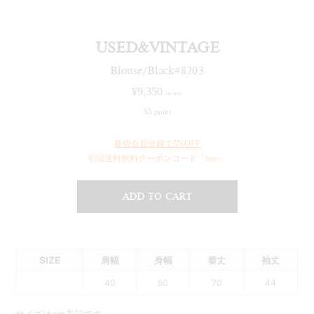
USED&VINTAGE
Blouse/Black#8203
¥
9,350
(in tax)
85 point
新規会員登録で5%OFF
初回送料無料クーポンコード「free」
ADD TO CART
SIZE
肩幅
身幅
着丈
袖丈
40
50
70
44