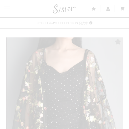
FETICO 26AW COLLECTION 発売中
メルマガ会員登録で3000円OFFクーポン配布
Sister(渋谷区松濤) 店舗休業のご案内
リース衣装提供について
発売中 : Sister × OJOJO NAITŌ
発売中 : Sister × 前原光榮商店
新規会員登録で5%OFFクーポン配布
Summer Sale up to 60%OFF 開催中