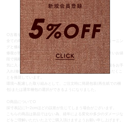
○古着をご購入のお客様へ○
全ての商品は可能な限り人や環境に優しい洗剤を使用したクリーニン
グと修繕をしお客様へお届けしております。
修復が難しい商品はダメージを記載した上でお求めになりやすいお値
段で掲載しております。
気に入った物を長くご着用いただけるよう、お客様自身で洋服をお手
入れ(修理)していただき、適切に保管・クリーニングしていただくこ
とを推奨しています。
環境へ配慮した取り組みとして、ご注文時に簡易包装(再生紙での梱
包)または通常梱包の選択ができるようになりました。
○商品について○
採寸表記に1~2cmほどの誤差が生じてしまう場合がございます。
こちらの商品は新品ではない為、経年による変化や多少のダメージな
どをご理解いただいた上でご購入頂けますようお願い申し上げます。