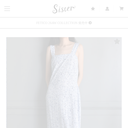
FETICO 26AW COLLECTION 発売中
メルマガ会員登録で3000円OFFクーポン配布
Sister(渋谷区松濤) 店舗休業のご案内
リース衣装提供について
発売中 : Sister × OJOJO NAITŌ
発売中 : Sister × 前原光榮商店
新規会員登録で5%OFFクーポン配布
Summer Sale up to 60%OFF 開催中