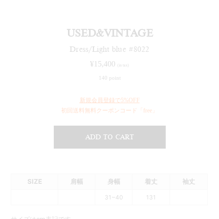
USED&VINTAGE
Dress/Light blue #8022
¥
15,400
(in tax)
140 point
新規会員登録で5%OFF
初回送料無料クーポンコード「free」
ADD TO CART
SIZE
肩幅
身幅
着丈
袖丈
31~40
131