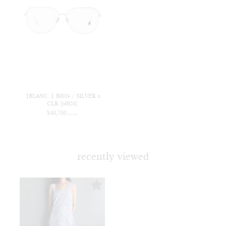
【BLANC..】B0024 / SILVER x
CLR [b0024]
¥
40,700
(in tax)
recently viewed