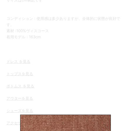
サイズはcm表記です
コンディション : 使用感は多少ありますが、全体的に状態が良好で
す。
素材 :100%ヴィスコース
着用モデル : 163cm
ドレス を見る
トップスを
見る
ボトムス を見る
アウターを見る
シューズを見る
アクセサリー を見る