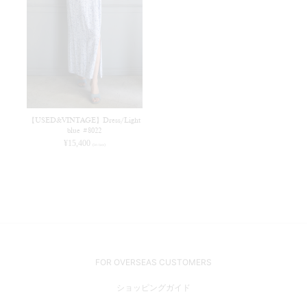
【USED&VINTAGE】Dress/Light
blue #8022
¥
15,400
(in tax)
FOR OVERSEAS CUSTOMERS
ショッピングガイド