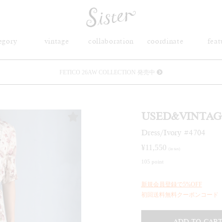
egory
vintage
collaboration
coordinate
feat
FETICO 26AW COLLECTION 発売中
メルマガ会員登録で3000円OFFクーポン配布
USED&VINTAG
Sister(渋谷区松濤) 店舗休業のご案内
Dress/Ivory #4704
リース衣装提供について
¥
11,550
(in tax)
105 point
発売中 : Sister × OJOJO NAITŌ
新規会員登録で5%OFF
発売中 : Sister × 前原光榮商店
初回送料無料クーポンコード「f
新規会員登録で5%OFFクーポン配布
ADD TO CAR