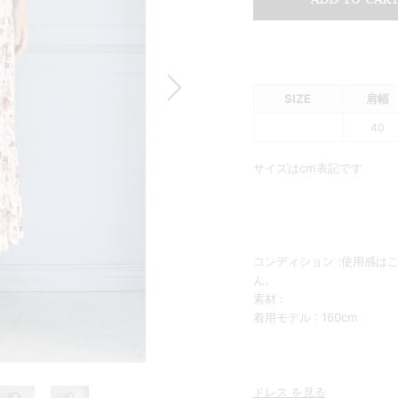
Summer Sale up to 60%OFF 開催中
SIZE
肩幅
40
サイズはcm表記です
コンディション :使用感は
ん。
素材 :
着用モデル : 160cm
ドレス を見る