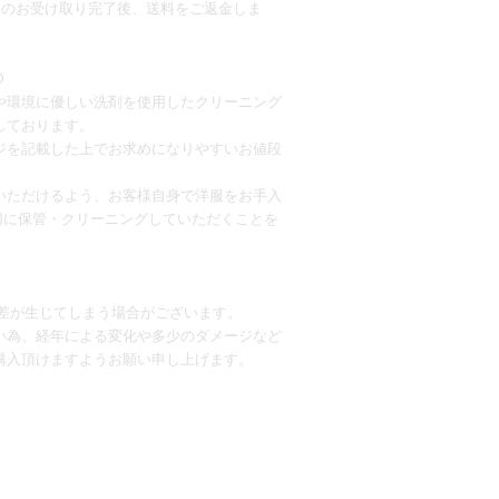
品のお受け取り完了後、送料をご返金しま
○
や環境に優しい洗剤を使用したクリーニング
しております。
ジを記載した上でお求めになりやすいお値段
いただけるよう、お客様自身で洋服をお手入
切に保管・クリーニングしていただくことを
誤差が生じてしまう場合がございます。
い為、経年による変化や多少のダメージなど
購入頂けますようお願い申し上げます。