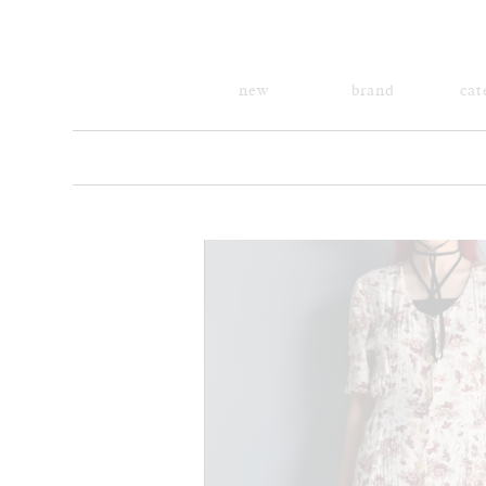
new
brand
cat