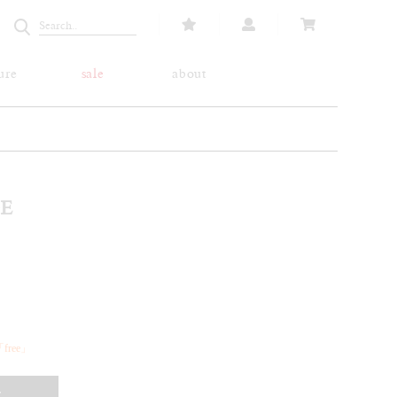
ure
sale
about
E
ree」
T