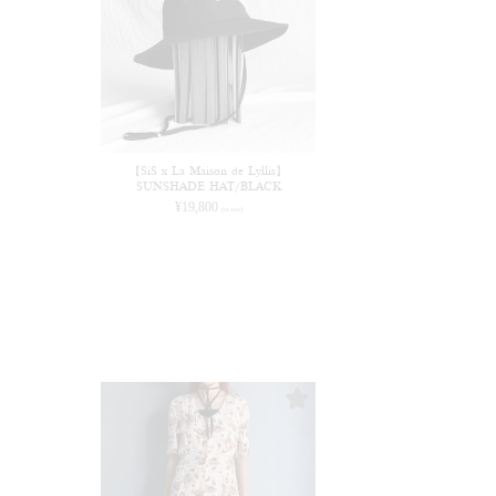
【SiS x La Maison de Lyllis】
SUNSHADE HAT/BLACK
¥
19,800
(in tax)