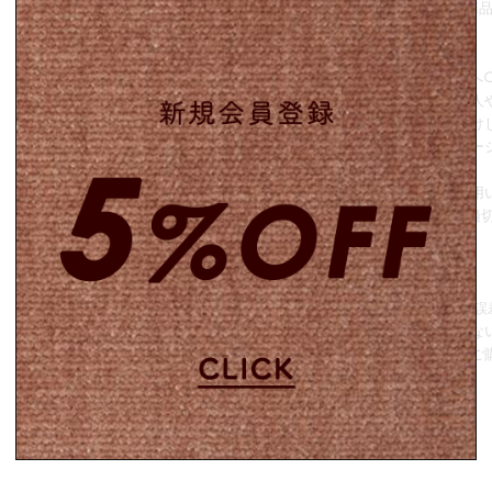
2万円以下のご注文は、商
す。
○古着をご購入のお客様へ
全ての商品は可能な限り人
と修繕をしお客様へお届け
修復が難しい商品はダメー
で掲載しております。
気に入った物を長くご着用
れ(修理)していただき、適
推奨しています。
○商品について○
採寸表記に1~2cmほどの
こちらの商品は新品ではな
をご理解いただいた上でご