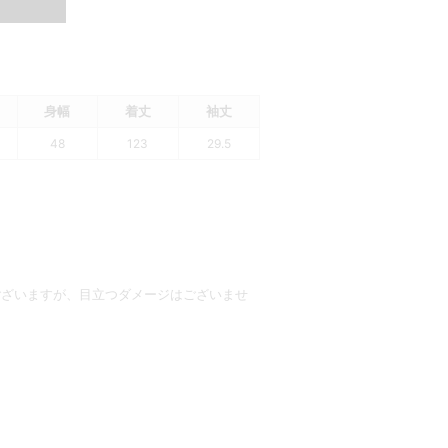
身幅
着丈
袖丈
48
123
29.5
ございますが
、目立つダメージはございませ