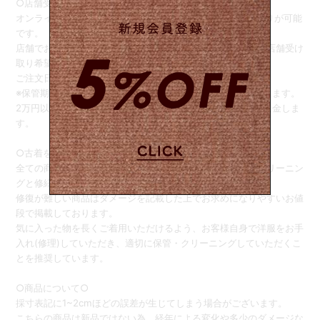
○店舗受け取りサービス○
オンラインストアでご注文後、商品をSister店舗でお受け取りが可能
です。
店舗でお引き取りをご希望の際は、ご注文画面の備考欄に【店舗受け
取り希望】と記載してください。
ご注文日から1週間の間でお引き取りをお願い致します。
※保管期限を過ぎると、自動的に配送お手続きさせていただきます。
2万円以下のご注文は、商品のお受け取り完了後、送料をご返金しま
す。
○古着をご購入のお客様へ○
全ての商品は可能な限り人や環境に優しい洗剤を使用したクリーニン
グと修繕をしお客様へお届けしております。
修復が難しい商品はダメージを記載した上でお求めになりやすいお値
段で掲載しております。
気に入った物を長くご着用いただけるよう、お客様自身で洋服をお手
入れ(修理)していただき、適切に保管・クリーニングしていただくこ
とを推奨しています。
○商品について○
採寸表記に1~2cmほどの誤差が生じてしまう場合がございます。
こちらの商品は新品ではない為、経年による変化や多少のダメージな