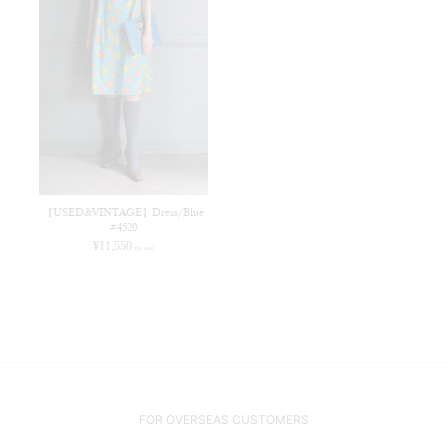
【USED&VINTAGE】Dress/Blue
#4520
¥
11,550
(in tax)
FOR OVERSEAS CUSTOMERS