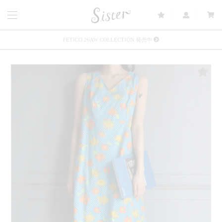
FETICO 26AW COLLECTION 発売中
メルマガ会員登録で3000円OFFクーポン配布
Sister(渋谷区松濤) 店舗休業のご案内
リース衣装提供について
発売中 : Sister × OJOJO NAITŌ
発売中 : Sister × 前原光榮商店
新規会員登録で5%OFFクーポン配布
Summer Sale up to 60%OFF 開催中