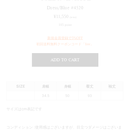
Dress/Blue #4520
¥
11,550
(in tax)
105 point
新規会員登録で5%OFF
初回送料無料クーポンコード「free」
ADD TO CART
SIZE
着丈
袖丈
肩幅
身幅
34.5
50
93
サイズはcm表記です
コンディション :使用感はございますが、目立つダメージはございま