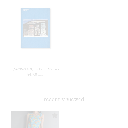
【SAYING NO】by Henri Michaux
¥
4,400
(in tax)
recently viewed