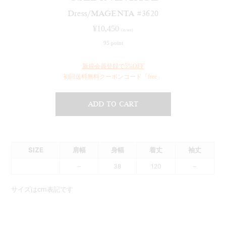
Dress/MAGENTA #3620
¥
10,450
(in tax)
95 point
新規会員登録で5%OFF
初回送料無料クーポンコード「free」
ADD TO CART
SIZE
肩幅
身幅
着丈
袖丈
–
38
120
–
サイズはcm表記です