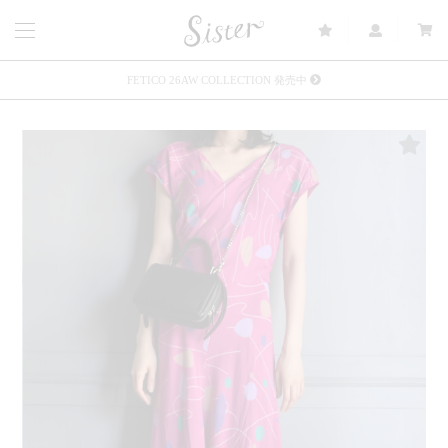
FETICO 26AW COLLECTION 発売中
メルマガ会員登録で3000円OFFクーポン配布
Sister(渋谷区松濤) 店舗休業のご案内
リース衣装提供について
発売中 : Sister × OJOJO NAITŌ
発売中 : Sister × 前原光榮商店
新規会員登録で5%OFFクーポン配布
Summer Sale up to 60%OFF 開催中