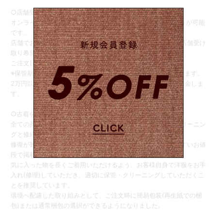
○店舗受け取りサービス○
オンラインストアでご注文後、商品をSister店舗でお受け取りが可能
です。
店舗でお引き取りをご希望の際は、ご注文画面の備考欄に【店舗受け
取り希望】と記載してください。
ご注文日から1週間の間でお引き取りをお願い致します。
※保管期限を過ぎると、自動的に配送お手続きさせていただきます。
2万円以下のご注文は、商品のお受け取り完了後、送料をご返金しま
す。
○古着をご購入のお客様へ○
全ての商品は可能な限り人や環境に優しい洗剤を使用したクリーニン
グと修繕をしお客様へお届けしております。
修復が難しい商品はダメージを記載した上でお求めになりやすいお値
段で掲載しております。
気に入った物を長くご着用いただけるよう、お客様自身で洋服をお手
入れ(修理)していただき、適切に保管・クリーニングしていただくこ
とを推奨しています。
環境へ配慮した取り組みとして、ご注文時に簡易包装(再生紙での梱
包)または通常梱包の選択ができるようになりました。