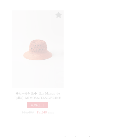
◆セール対象◆【La Maison de
Lyllis】MIMOSA/TANGERINE
40%OFF
¥
15,400
¥
9,240
(in tax)