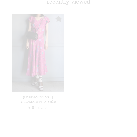
recently viewed
【USED&VINTAGE】
Dress/MAGENTA #3620
¥
10,450
(in tax)