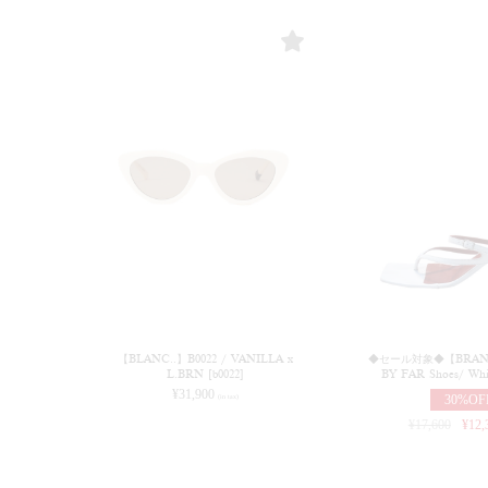
【BLANC..】B0022 / VANILLA x
◆セール対象◆【BRAND
L.BRN [b0022]
BY FAR Shoes/ Whi
¥
31,900
30%OF
(in tax)
¥
17,600
¥
12,