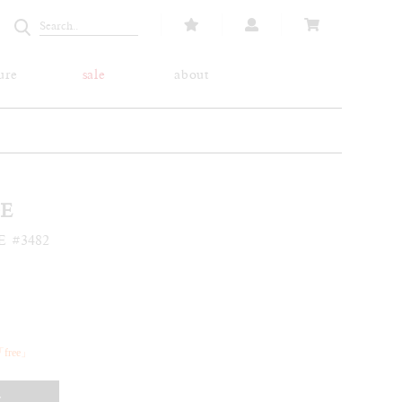
ure
sale
about
E
E #3482
ree」
T