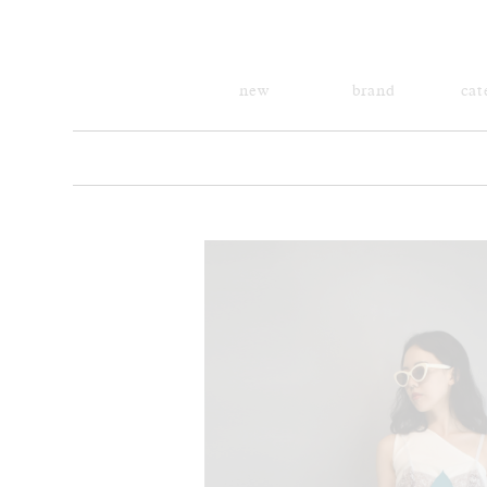
new
brand
cat