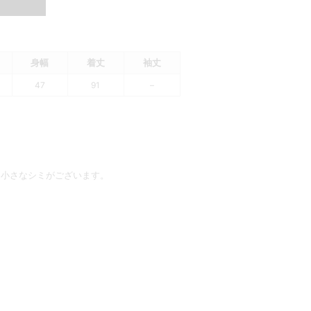
身幅
着丈
袖丈
47
91
–
に小さなシミがございます。