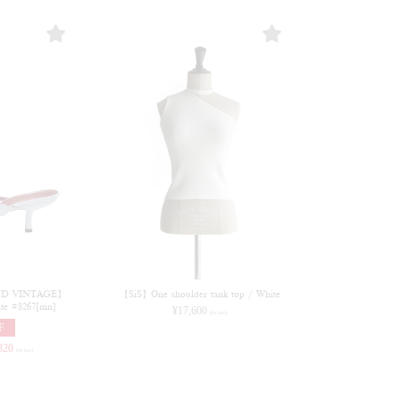
 VINTAGE】
【SiS】One shoulder tank top / White
te #8267[mn]
¥
17,600
(in tax)
F
320
(in tax)