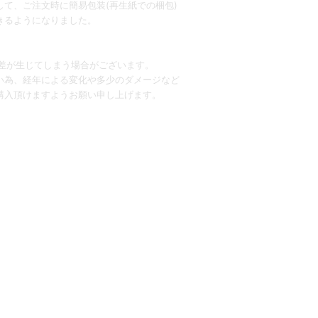
て、ご注文時に簡易包装(再生紙での梱包)
きるようになりました。
誤差が生じてしまう場合がございます。
い為、経年による変化や多少のダメージなど
購入頂けますようお願い申し上げます。