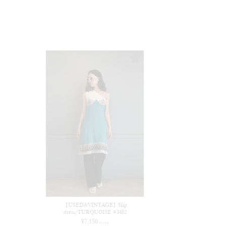
【USED&VINTAGE】Slip
dress/TURQUOISE #3482
¥
7,150
(in tax)