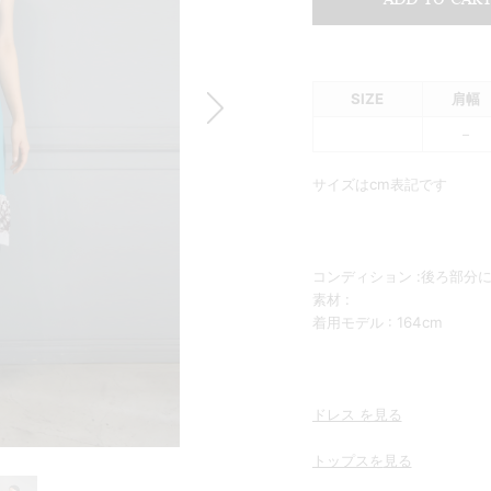
Summer Sale up to 60%OFF 開催中
SIZE
肩幅
–
サイズはcm表記です
コンディション :後ろ部分
素材 :
着用モデル : 164cm
ドレス を見る
トップスを
見る