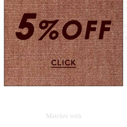
環境へ配慮した取り組みとし
または通常梱包の選択がで
○商品について○
採寸表記に1~2cmほどの
こちらの商品は新品ではな
をご理解いただいた上でご
Matches with