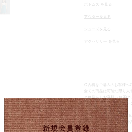
ボトムス を見る
アウターを見る
シューズを見る
アクセサリー を見る
○古着をご購入のお客様へ
全ての商品は可能な限り人
と修繕をしお客様へお届け
修復が難しい商品はダメー
で掲載しております。
気に入った物を長くご着用
れ(修理)していただき、適
推奨しています。