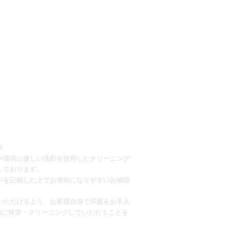
○
や環境に優しい洗剤を使用したクリーニング
しております。
ジを記載した上でお求めになりやすいお値段
いただけるよう、お客様自身で洋服をお手入
切に保管・クリーニングしていただくことを