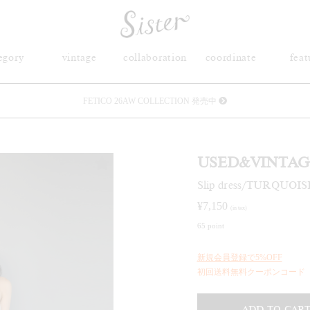
egory
vintage
collaboration
coordinate
feat
FETICO 26AW COLLECTION 発売中
メルマガ会員登録で3000円OFFクーポン配布
USED&VINTAG
Sister(渋谷区松濤) 店舗休業のご案内
Slip dress/TURQUOIS
リース衣装提供について
¥
7,150
(in tax)
65 point
発売中 : Sister × OJOJO NAITŌ
新規会員登録で5%OFF
発売中 : Sister × 前原光榮商店
初回送料無料クーポンコード「f
新規会員登録で5%OFFクーポン配布
ADD TO CAR