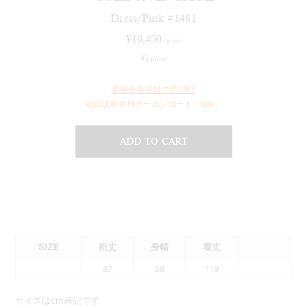
Dress/Pink #1461
¥
10,450
(in tax)
95 point
新規会員登録で5%OFF
初回送料無料クーポンコード「free」
ADD TO CART
SIZE
裄丈
身幅
着丈
87
38
119
サイズはcm表記です