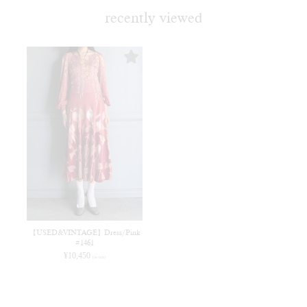
recently viewed
【USED&VINTAGE】Dress/Pink
#1461
¥
10,450
(in tax)