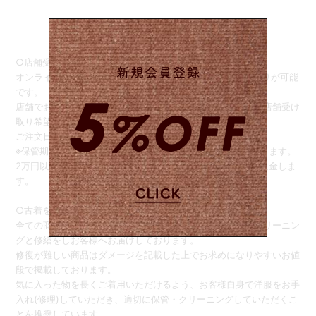
○店舗受け取りサービス○
オンラインストアでご注文後、商品をSister店舗でお受け取りが可能
です。
店舗でお引き取りをご希望の際は、ご注文画面の備考欄に【店舗受け
取り希望】と記載してください。
ご注文日から1週間の間でお引き取りをお願い致します。
※保管期限を過ぎると、自動的に配送お手続きさせていただきます。
2万円以下のご注文は、商品のお受け取り完了後、送料をご返金しま
す。
○古着をご購入のお客様へ○
全ての商品は可能な限り人や環境に優しい洗剤を使用したクリーニン
グと修繕をしお客様へお届けしております。
修復が難しい商品はダメージを記載した上でお求めになりやすいお値
段で掲載しております。
気に入った物を長くご着用いただけるよう、お客様自身で洋服をお手
入れ(修理)していただき、適切に保管・クリーニングしていただくこ
とを推奨しています。