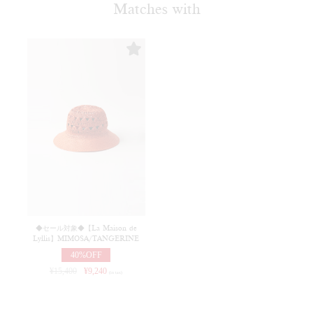
Matches with
◆セール対象◆【La Maison de
Lyllis】MIMOSA/TANGERINE
40%OFF
¥
15,400
¥
9,240
(in tax)