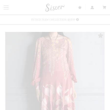
FETICO 26AW COLLECTION 発売中
メルマガ会員登録で3000円OFFクーポン配布
Sister(渋谷区松濤) 店舗休業のご案内
リース衣装提供について
発売中 : Sister × OJOJO NAITŌ
発売中 : Sister × 前原光榮商店
新規会員登録で5%OFFクーポン配布
Summer Sale up to 60%OFF 開催中