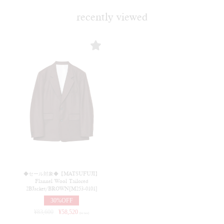
recently viewed
◆セール対象◆【MATSUFUJI】
Flannel Wool Tailored
2BJacket/BROWN[M253-0101]
30%OFF
¥
83,600
¥
58,520
(in tax)