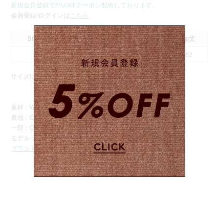
新規会員登録で5%OFFクーポン配布しております。
会員登録/ログインは
こちら
SIZE
肩幅
身幅
着丈
袖丈
2
49
51
74
62
サイズはcm表記です
素材 : WOOL89%NYLON8%CASHMERE3%
裏地 : CUPRO 100%
一部 : COTTON 100%
モデル：164cm
ブランドのプロフィールはこちら