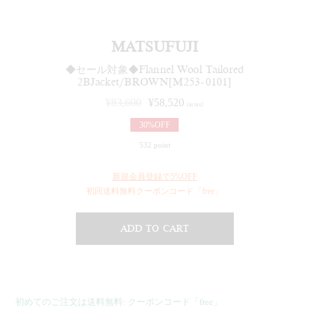
MATSUFUJI
◆セール対象◆Flannel Wool Tailored
2BJacket/BROWN[M253-0101]
¥
83,600
¥
58,520
(in tax)
30%OFF
532 point
新規会員登録で5%OFF
初回送料無料クーポンコード「free」
ADD TO CART
初めてのご注文は送料無料: クーポンコード「free」