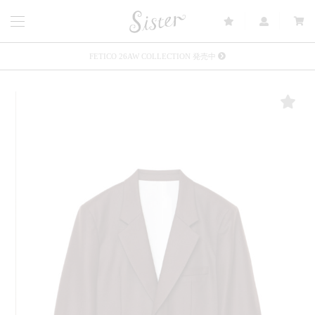
FETICO 26AW COLLECTION 発売中
メルマガ会員登録で3000円OFFクーポン配布
Sister(渋谷区松濤) 店舗休業のご案内
リース衣装提供について
発売中 : Sister × OJOJO NAITŌ
発売中 : Sister × 前原光榮商店
新規会員登録で5%OFFクーポン配布
Summer Sale up to 60%OFF 開催中