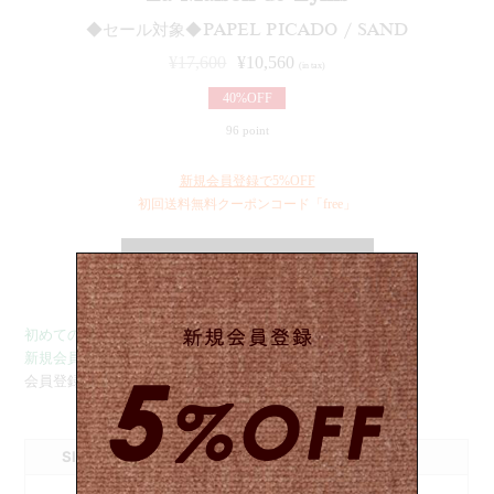
◆セール対象◆PAPEL PICADO / SAND
¥
17,600
¥
10,560
(in tax)
40%OFF
96 point
新規会員登録で5%OFF
初回送料無料クーポンコード「free」
ADD TO CART
初めてのご注文は送料無料: クーポンコード「free」
新規会員登録で5%OFFクーポン配布しております。
会員登録/ログインは
こちら
SIZE
57cm (サイ