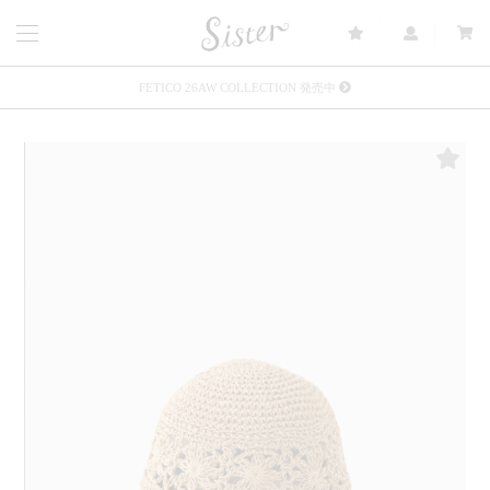
FETICO 26AW COLLECTION 発売中
メルマガ会員登録で3000円OFFクーポン配布
Sister(渋谷区松濤) 店舗休業のご案内
リース衣装提供について
発売中 : Sister × OJOJO NAITŌ
発売中 : Sister × 前原光榮商店
新規会員登録で5%OFFクーポン配布
Summer Sale up to 60%OFF 開催中