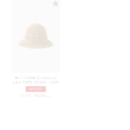
◆セール対象◆【La Maison de
Lyllis】PAPEL PICADO / SAND
40%OFF
¥
17,600
¥
10,560
(in tax)