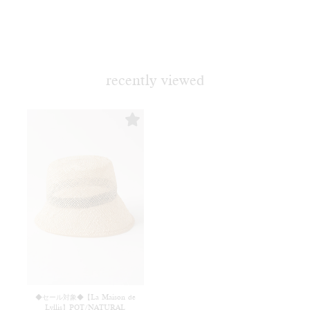
recently viewed
◆セール対象◆【La Maison de
Lyllis】POT/NATURAL