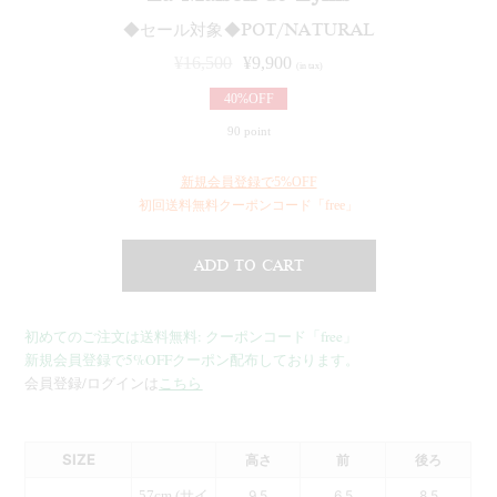
◆セール対象◆POT/NATURAL
¥
16,500
¥
9,900
(in tax)
40%OFF
90 point
新規会員登録で5%OFF
初回送料無料クーポンコード「free」
ADD TO CART
初めてのご注文は送料無料: クーポンコード「free」
新規会員登録で5%OFFクーポン配布しております。
会員登録/ログインは
こちら
SIZE
高さ
前
後ろ
57cm (サイ
9.5
6.5
8.5