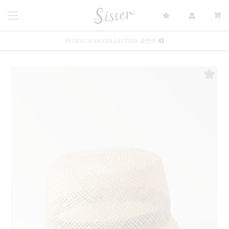
FETICO 26AW COLLECTION 発売中
メルマガ会員登録で3000円OFFクーポン配布
Sister(渋谷区松濤) 店舗休業のご案内
リース衣装提供について
発売中 : Sister × OJOJO NAITŌ
発売中 : Sister × 前原光榮商店
新規会員登録で5%OFFクーポン配布
Summer Sale up to 60%OFF 開催中