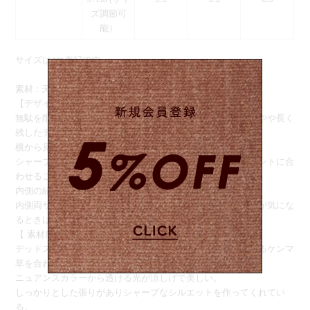
ズ調節可
能）
サイズはcm表記です
素材 : 天然草木（ケンマ草）ナイロン
【デザイン 】
無駄を削ぎ落としたクリーンなバケット型は後ろのブリムがやや長く
残したデザインに。
横から見た時のシルエットが特徴的。
シャープなシルエットはベーシックで年齢性別問わずエレガントに合
わせることができる。
内側の紐でサイズを調節可能です。
内側両サイドにリボンを通すためのループがあるので風飛びが気にな
るときはリボンを装着することもできる。
【 素材感 】
デッドストックのマテリアルは透明なナイロン糸と光沢のあるケンマ
草を合わせて手編みされたもの。
ニュアンスカラーから透ける光が涼しげで美しい。
しっかりとした張りがありシャープなシルエットを作ってくれてい
る。