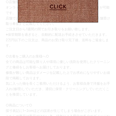
○店舗受け取りサービス○
オンラインストアでご注文後、商品をSister店舗でお受け取りが可能
です。
店舗でお引き取りをご希望の際は、ご注文画面の備考欄に【店舗受け
取り希望】と記載してください。
ご注文日から1週間の間でお引き取りをお願い致します。
※保管期限を過ぎると、自動的に配送お手続きさせていただきます。
2万円以下のご注文は、商品のお受け取り完了後、送料をご返金しま
す。
○古着をご購入のお客様へ○
全ての商品は可能な限り人や環境に優しい洗剤を使用したクリーニン
グと修繕をしお客様へお届けしております。
修復が難しい商品はダメージを記載した上でお求めになりやすいお値
段で掲載しております。
気に入った物を長くご着用いただけるよう、お客様自身で洋服をお手
入れ(修理)していただき、適切に保管・クリーニングしていただくこ
とを推奨しています。
○商品について○
採寸表記に1~2cmほどの誤差が生じてしまう場合がございます。
こちらの商品は新品ではない為、経年による変化や多少のダメージな