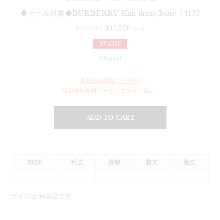
◆セール対象◆BURBERRY Knit dress/Ivory #4175
¥
16,500
¥
11,550
(in tax)
30%OFF
105 point
新規会員登録で5%OFF
初回送料無料クーポンコード「free」
ADD TO CART
SIZE
裄丈
身幅
着丈
袖丈
サイズはcm表記です