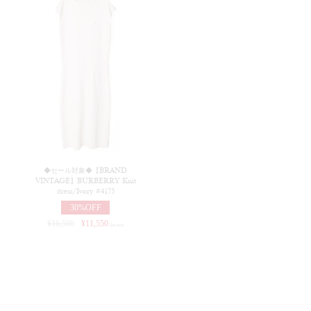
◆セール対象◆【BRAND
VINTAGE】BURBERRY Knit
dress/Ivory #4175
30%OFF
¥
16,500
¥
11,550
(in tax)