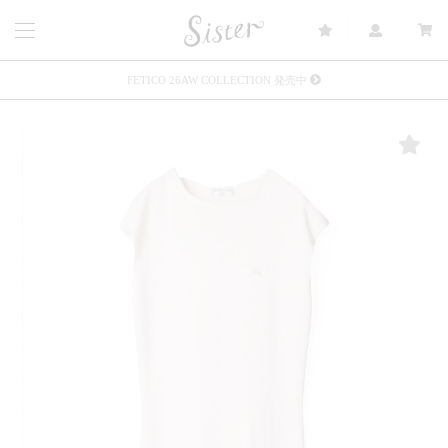
FETICO 26AW COLLECTION 発売中
メルマガ会員登録で3000円OFFクーポン配布
Sister(渋谷区松濤) 店舗休業のご案内
リース衣装提供について
発売中 : Sister × OJOJO NAITŌ
発売中 : Sister × 前原光榮商店
新規会員登録で5%OFFクーポン配布
Summer Sale up to 60%OFF 開催中