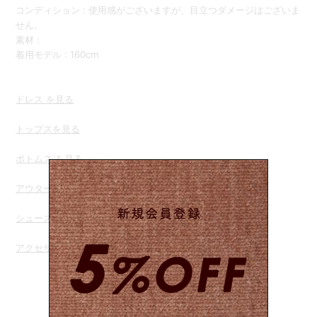
コンディション : 使用感がございますが、目立つダメージはございま
せん。
素材 :
着用モデル : 160cm
ドレス を見る
トップスを
見る
ボトムス を見る
アウターを見る
シューズを見る
アクセサリー を見る