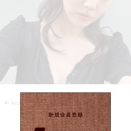
投
Previous
No.973
post:
稿
ナ