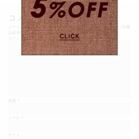
ビ
ゲ
コメントを残す
ー
メールアドレスが公開されることはありません。
*
が付いている欄
は必須項目です
シ
コメント
ョ
ン
名前
*
メール
*
サイト