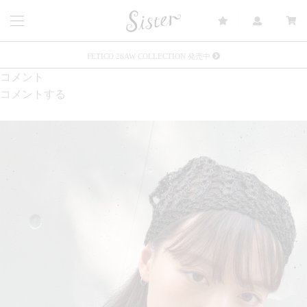
FETICO 26AW COLLECTION 発売中
コメント
メルマガ会員登録で3000円OFFクーポン配布
コメントする
Sister(渋谷区松濤) 店舗休業のご案内
リース衣装提供について
発売中 : Sister × OJOJO NAITŌ
発売中 : Sister × 前原光榮商店
新規会員登録で5%OFFクーポン配布
Summer Sale up to 60%OFF 開催中