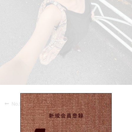
投
Previous
No.968
post:
稿
ナ