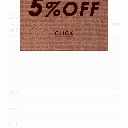
ビ
ゲ
コメントを残す
ー
メールアドレスが公開されることはありません。
*
が付いている欄
は必須項目です
シ
コメント
ョ
ン
名前
*
メール
*
サイト