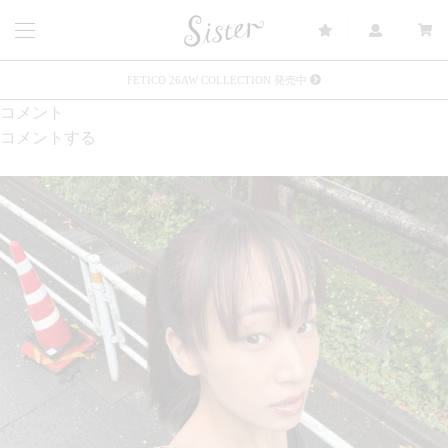
FETICO 26AW COLLECTION 発売中
コメント
メルマガ会員登録で3000円OFFクーポン配布
コメントする
Sister(渋谷区松濤) 店舗休業のご案内
リース衣装提供について
発売中 : Sister × OJOJO NAITŌ
発売中 : Sister × 前原光榮商店
新規会員登録で5%OFFクーポン配布
Summer Sale up to 60%OFF 開催中