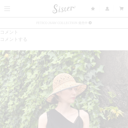
FETICO 26AW COLLECTION 発売中
コメント
メルマガ会員登録で3000円OFFクーポン配布
コメントする
Sister(渋谷区松濤) 店舗休業のご案内
リース衣装提供について
発売中 : Sister × OJOJO NAITŌ
発売中 : Sister × 前原光榮商店
新規会員登録で5%OFFクーポン配布
Summer Sale up to 60%OFF 開催中