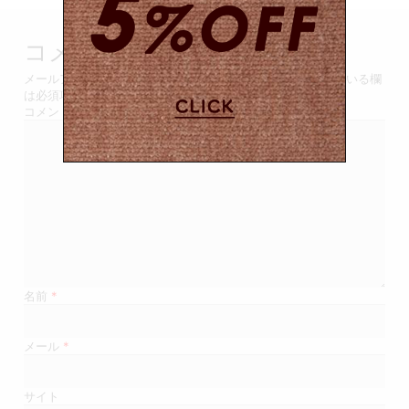
ビ
ゲ
コメントを残す
ー
メールアドレスが公開されることはありません。
*
が付いている欄
は必須項目です
シ
コメント
ョ
ン
名前
*
メール
*
サイト