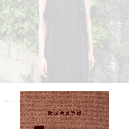
投
Previous
No.967
post:
稿
ナ