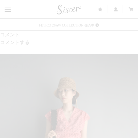
FETICO 26AW COLLECTION 発売中
コメント
メルマガ会員登録で3000円OFFクーポン配布
コメントする
Sister(渋谷区松濤) 店舗休業のご案内
リース衣装提供について
発売中 : Sister × OJOJO NAITŌ
発売中 : Sister × 前原光榮商店
新規会員登録で5%OFFクーポン配布
Summer Sale up to 60%OFF 開催中