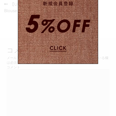
投
Previous
【USED&VINTAGE】
post:
稿
Blouse / Pink #8505
ナ
ビ
ゲ
コメントを残す
ー
メールアドレスが公開されることはありません。
*
が付いている欄
シ
は必須項目です
コメント
ョ
ン