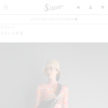
FETICO 26AW COLLECTION 発売中
コメント
メルマガ会員登録で3000円OFFクーポン配布
コメントする
Sister(渋谷区松濤) 店舗休業のご案内
リース衣装提供について
発売中 : Sister × OJOJO NAITŌ
発売中 : Sister × 前原光榮商店
新規会員登録で5%OFFクーポン配布
Summer Sale up to 60%OFF 開催中