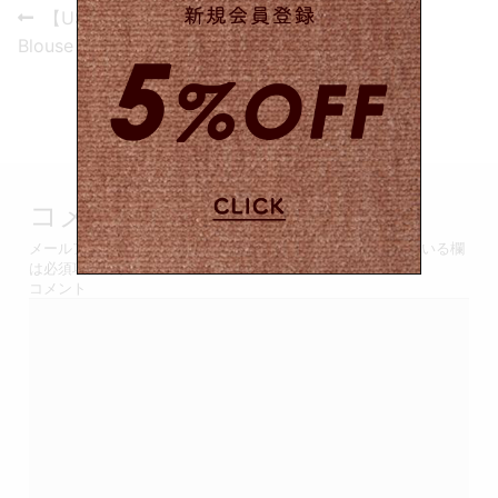
投
Previous
【USED&VINTAGE】
post:
稿
Blouse / Pink #8505
ナ
ビ
ゲ
コメントを残す
ー
メールアドレスが公開されることはありません。
*
が付いている欄
シ
は必須項目です
コメント
ョ
ン