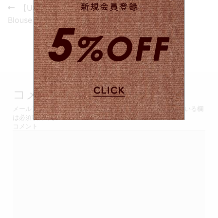
投
Previous
【USED&VINTAGE】
post:
稿
Blouse / Black #8504
ナ
ビ
ゲ
コメントを残す
ー
メールアドレスが公開されることはありません。
*
が付いている欄
シ
は必須項目です
コメント
ョ
ン