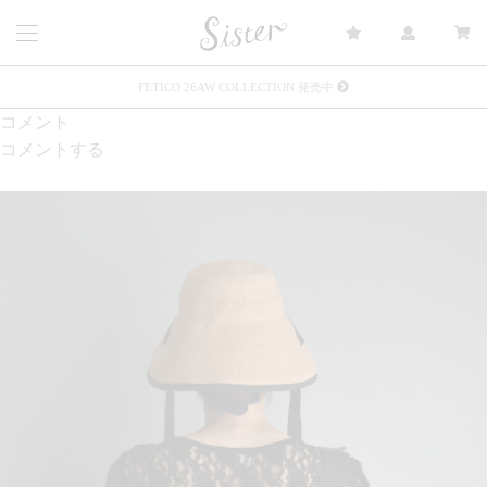
FETICO 26AW COLLECTION 発売中
コメント
メルマガ会員登録で3000円OFFクーポン配布
コメントする
Sister(渋谷区松濤) 店舗休業のご案内
リース衣装提供について
発売中 : Sister × OJOJO NAITŌ
発売中 : Sister × 前原光榮商店
新規会員登録で5%OFFクーポン配布
Summer Sale up to 60%OFF 開催中