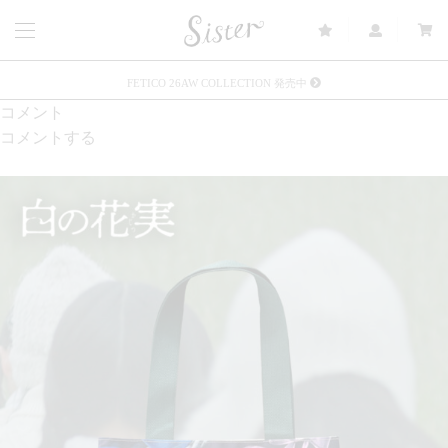
FETICO 26AW COLLECTION 発売中
コメント
メルマガ会員登録で3000円OFFクーポン配布
コメントする
Sister(渋谷区松濤) 店舗休業のご案内
リース衣装提供について
発売中 : Sister × OJOJO NAITŌ
発売中 : Sister × 前原光榮商店
新規会員登録で5%OFFクーポン配布
Summer Sale up to 60%OFF 開催中