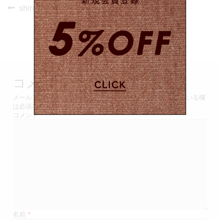
投
Previous
shiro06
post:
稿
ナ
ビ
ゲ
コメントを残す
ー
メールアドレスが公開されることはありません。
*
が付いている欄
は必須項目です
シ
コメント
ョ
ン
名前
*