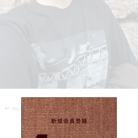
投
Previous
No.923
post:
稿
ナ