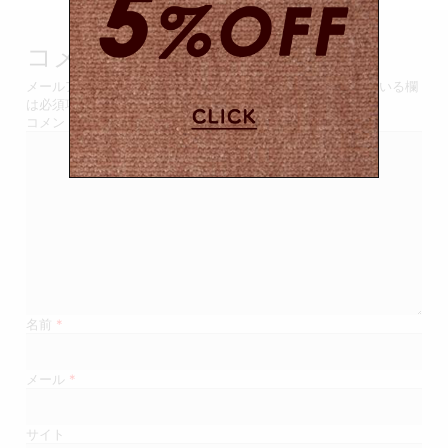
ビ
ゲ
コメントを残す
ー
メールアドレスが公開されることはありません。
*
が付いている欄
は必須項目です
シ
コメント
ョ
ン
名前
*
メール
*
サイト