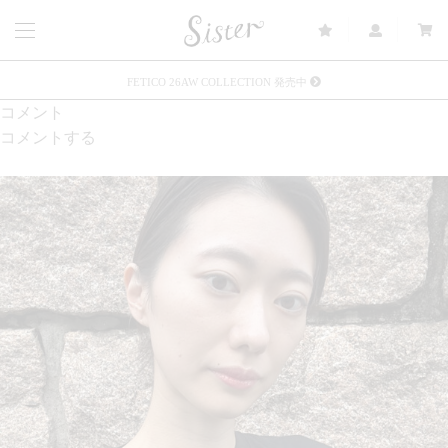
FETICO 26AW COLLECTION 発売中
コメント
メルマガ会員登録で3000円OFFクーポン配布
コメントする
Sister(渋谷区松濤) 店舗休業のご案内
リース衣装提供について
発売中 : Sister × OJOJO NAITŌ
発売中 : Sister × 前原光榮商店
新規会員登録で5%OFFクーポン配布
Summer Sale up to 60%OFF 開催中