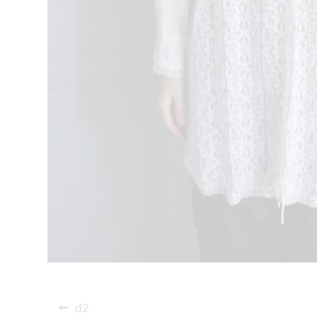
投
Previous
d2