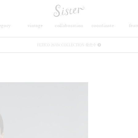
egory
vintage
collaboration
coordinate
feat
FETICO 26AW COLLECTION 発売中
メルマガ会員登録で3000円OFFクーポン配布
Sister(渋谷区松濤) 店舗休業のご案内
リース衣装提供について
発売中 : Sister × OJOJO NAITŌ
発売中 : Sister × 前原光榮商店
新規会員登録で5%OFFクーポン配布