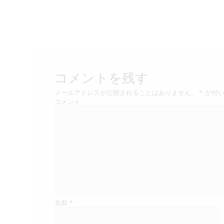
post:
稿
ナ
ビ
ゲ
コメントを残す
ー
メールアドレスが公開されることはありません。
*
が付い
シ
コメント
ョ
ン
名前
*