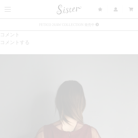
FETICO 26AW COLLECTION 発売中
コメント
メルマガ会員登録で3000円OFFクーポン配布
コメントする
Sister(渋谷区松濤) 店舗休業のご案内
リース衣装提供について
発売中 : Sister × OJOJO NAITŌ
発売中 : Sister × 前原光榮商店
新規会員登録で5%OFFクーポン配布
Summer Sale up to 60%OFF 開催中