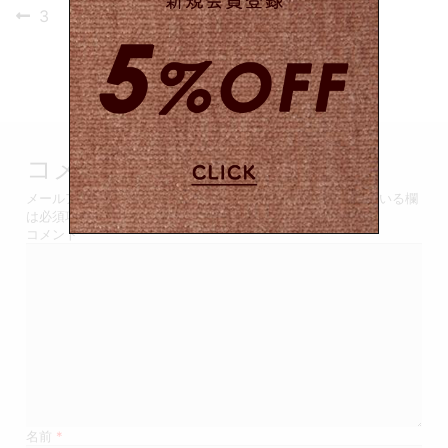
投
Previous
3
post:
稿
ナ
ビ
ゲ
コメントを残す
ー
メールアドレスが公開されることはありません。
*
が付いている欄
は必須項目です
シ
コメント
ョ
ン
名前
*