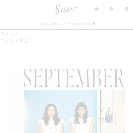
FETICO 26AW COLLECTION 発売中
コメント
メルマガ会員登録で3000円OFFクーポン配布
コメントする
Sister(渋谷区松濤) 店舗休業のご案内
リース衣装提供について
発売中 : Sister × OJOJO NAITŌ
発売中 : Sister × 前原光榮商店
新規会員登録で5%OFFクーポン配布
Summer Sale up to 60%OFF 開催中