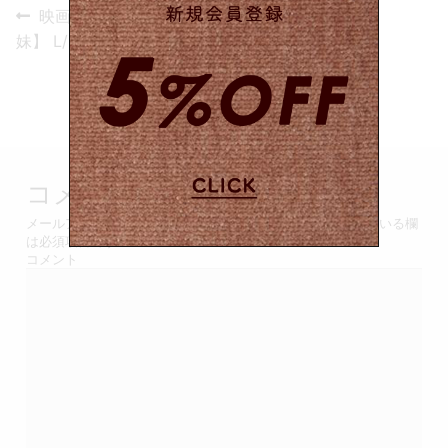
投
Previous
映画【九月と七月の姉
post:
稿
妹】 L/S T-shirt/White
ナ
ビ
ゲ
コメントを残す
ー
メールアドレスが公開されることはありません。
*
が付いている欄
シ
は必須項目です
コメント
ョ
ン