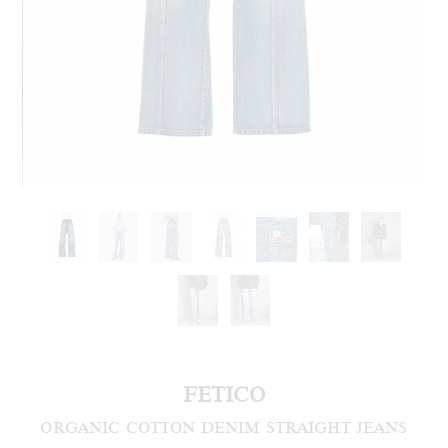
FETICO
ORGANIC COTTON DENIM STRAIGHT JEANS