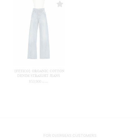
【FETICO】ORGANIC COTTON
DENIM STRAIGHT JEANS
¥
53,900
(in tax)
FOR OVERSEAS CUSTOMERS