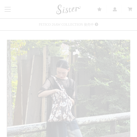
FETICO 26AW COLLECTION 発売中
メルマガ会員登録で3000円OFFクーポン配布
Sister(渋谷区松濤) 店舗休業のご案内
リース衣装提供について
発売中 : Sister × OJOJO NAITŌ
発売中 : Sister × 前原光榮商店
新規会員登録で5%OFFクーポン配布
Summer Sale up to 60%OFF 開催中