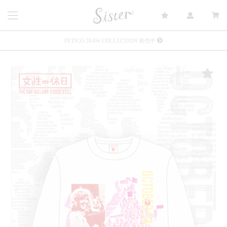
FETICO 26AW COLLECTION 発売中
メルマガ会員登録で3000円OFFクーポン配布
Sister(渋谷区松濤) 店舗休業のご案内
リース衣装提供について
発売中 : Sister × OJOJO NAITŌ
発売中 : Sister × 前原光榮商店
新規会員登録で5%OFFクーポン配布
Summer Sale up to 60%OFF 開催中