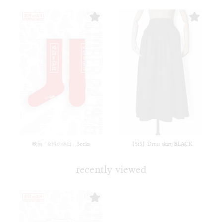
映画「女性の休日」Socks
【SiS】Dress skirt/BLACK
recently viewed