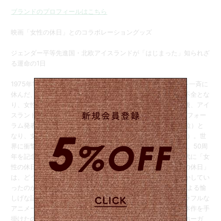
ブランドのプロフィールはこちら
映画「女性の休日」とのコラボレーショングッズ
ジェンダー平等先進国・北欧アイスランドが「はじまった」知られざ
る運命の1日
1975年10月24日、アイスランド全女性の90%が仕事や家事を一斉に
休んだ、前代未聞のムーブメント「女性の休日」。国は機能不全とな
り、女性がいないと社会がまわらないことを証明した。その後、アイ
スランドは最もジェンダー平等が進んだ国（2025年世界経済フォー
ラム発表・ジェンダーギャップ指数16年連続1位。日本は118位）と
なり、女性大統領と女性首相が国を治めている（2025年現在）。世
界に衝撃を与えた、運命の1日を振り返るドキュメンタリーが、50周
年を記念して公開となる。
インターネットもスマホもない時代に「女
性の休日」はなぜ成功したのか
誰にも確信がなかった「女性の休日」
は、どうやって成し遂げられたのか。何が女性たちを突き動かしてい
ったのか。運命の1日に向けてのストーリーが、当事者たちによる愉
しげな証言と貴重なアーカイブ映像、絶妙に差し込まれるカラフルな
アニメーションで、ポップに、エモーショナルに語られる。本作を手
掛けたのは、エミー賞受賞歴のあるアメリカ人監督パメラ・ホーガ