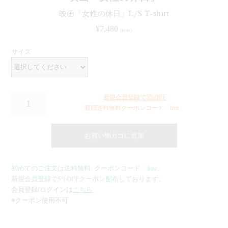
映画「女性の休日」L/S T-shirt
¥
7,480
(in tax)
サイズ
数
新規会員登録で5%OFF
初回送料無料クーポンコード「free」
量
お買い物カゴに追加
初めてのご注文は送料無料: クーポンコード「free」
新規会員登録で5%OFFクーポン配布しております。
会員登録/ログインは
こちら
※クーポン使用不可