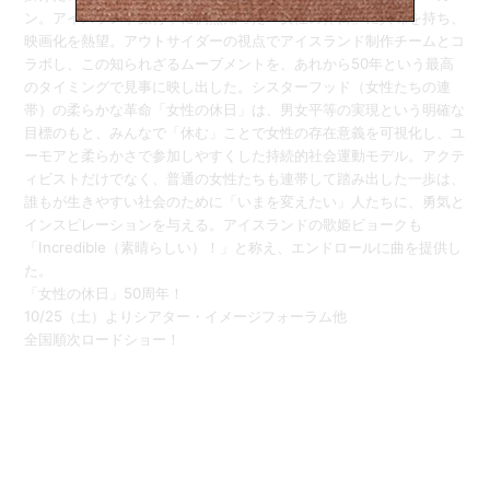
ン。アイスランド旅行中に偶然知った「女性の休日」に興味を持ち、
映画化を熱望。アウトサイダーの視点でアイスランド制作チームとコ
ラボし、この知られざるムーブメントを、あれから50年という最高
のタイミングで見事に映し出した。
シスターフッド（女性たちの連
帯）の柔らかな革命
「女性の休日」は、男女平等の実現という明確な
目標のもと、みんなで「休む」ことで女性の存在意義を可視化し、ユ
ーモアと柔らかさで参加しやすくした持続的社会運動モデル。アクテ
ィビストだけでなく、普通の女性たちも連帯して踏み出した一歩は、
誰もが生きやすい社会のために「いまを変えたい」人たちに、勇気と
インスピレーションを与える。アイスランドの歌姫ビョークも
「Incredible（素晴らしい）！」と称え、エンドロールに曲を提供し
た。
「女性の休日」50周年！
10/25（土）よりシアター・イメージフォーラム他
全国順次ロードショー！