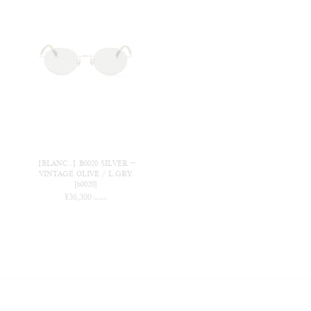
【BLANC..】B0020 SILVER –
VINTAGE OLIVE / L.GRY
[b0020]
¥
36,300
(in tax)