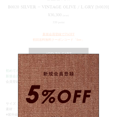
B0020 SILVER – VINTAGE OLIVE / L.GRY [b0020]
¥
36,300
(in tax)
330 point
新規会員登録で5%OFF
初回送料無料クーポンコード「free」
ADD TO CART
初めてのご注文は送料無料: クーポンコード「free」
新規会員登録で5%OFFクーポン配布しております。
会員登録/ログインは
こちら
サイズ : 50 □ 21 – 145
素材 : アセテート、チタン
※紫外線カット