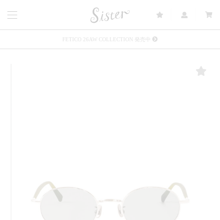
FETICO 26AW COLLECTION 発売中
メルマガ会員登録で3000円OFFクーポン配布
Sister(渋谷区松濤) 店舗休業のご案内
リース衣装提供について
発売中 : Sister × OJOJO NAITŌ
発売中 : Sister × 前原光榮商店
新規会員登録で5%OFFクーポン配布
Summer Sale up to 60%OFF 開催中