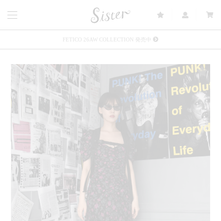
FETICO 26AW COLLECTION 発売中
メルマガ会員登録で3000円OFFクーポン配布
Sister(渋谷区松濤) 店舗休業のご案内
リース衣装提供について
発売中 : Sister × OJOJO NAITŌ
発売中 : Sister × 前原光榮商店
新規会員登録で5%OFFクーポン配布
Summer Sale up to 60%OFF 開催中