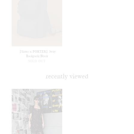
【Sister x PORTER】3way
Backpack/Black
SOLD OUT
recently viewed