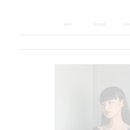
new
brand
cat