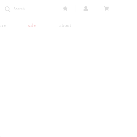
ure
sale
about
る