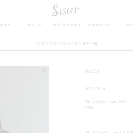
egory
vintage
collaboration
coordinate
feat
FETICO 26AW COLLECTION 発売中
メルマガ会員登録で3000円OFFクーポン配布
No.533
Sister(渋谷区松濤) 店舗休業のご案内
リース衣装提供について
2023.08.14
MEI |
@mei__suuu514
発売中 : Sister × OJOJO NAITŌ
163cm
発売中 : Sister × 前原光榮商店
新規会員登録で5%OFFクーポン配布
MEIのコーディネートを見