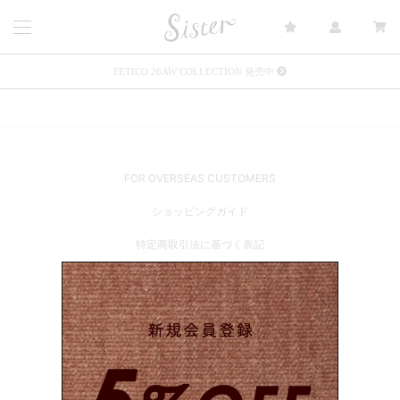
FETICO 26AW COLLECTION 発売中
メルマガ会員登録で3000円OFFクーポン配布
Sister(渋谷区松濤) 店舗休業のご案内
リース衣装提供について
FOR OVERSEAS CUSTOMERS
発売中 : Sister × OJOJO NAITŌ
ショッピングガイド
発売中 : Sister × 前原光榮商店
特定商取引法に基づく表記
新規会員登録で5%OFFクーポン配布
プライバシーポリシー
お問い合わせ
Summer Sale up to 60%OFF 開催中