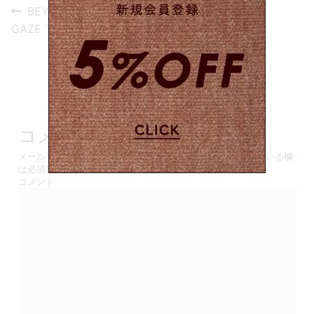
投
Previous
BEYOND FEMALE
post:
稿
GAZE T-shirt / WHITE
ナ
ビ
ゲ
コメントを残す
ー
メールアドレスが公開されることはありません。
*
が付いている欄
シ
は必須項目です
コメント
ョ
ン