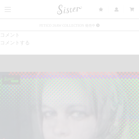
FETICO 26AW COLLECTION 発売中
コメント
メルマガ会員登録で3000円OFFクーポン配布
コメントする
Sister(渋谷区松濤) 店舗休業のご案内
リース衣装提供について
発売中 : Sister × OJOJO NAITŌ
発売中 : Sister × 前原光榮商店
新規会員登録で5%OFFクーポン配布
Summer Sale up to 60%OFF 開催中