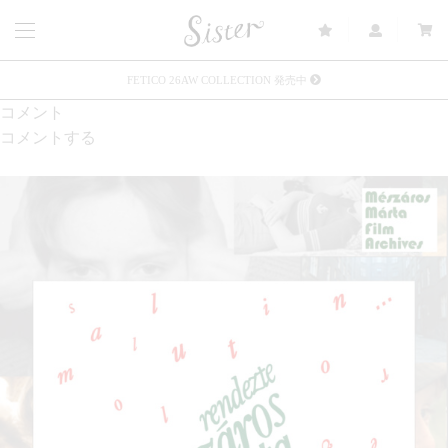
FETICO 26AW COLLECTION 発売中
コメント
メルマガ会員登録で3000円OFFクーポン配布
コメントする
Sister(渋谷区松濤) 店舗休業のご案内
リース衣装提供について
発売中 : Sister × OJOJO NAITŌ
発売中 : Sister × 前原光榮商店
新規会員登録で5%OFFクーポン配布
Summer Sale up to 60%OFF 開催中