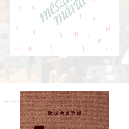
投
Previous
mm02
post:
稿
ナ