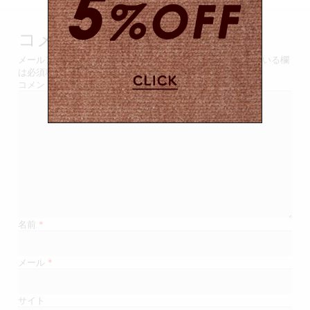
ビ
ゲ
コメントを残す
ー
メールアドレスが公開されることはありません。
*
が付いている欄
は必須項目です
シ
コメント
ョ
ン
名前
*
メール
*
サイト