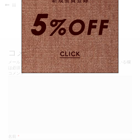
投
Previous
iii
post:
稿
ナ
ビ
ゲ
コメントを残す
ー
メールアドレスが公開されることはありません。
*
が付いている欄
は必須項目です
シ
コメント
ョ
ン
名前
*