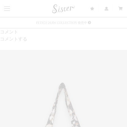
FETICO 26AW COLLECTION 発売中
コメント
メルマガ会員登録で3000円OFFクーポン配布
コメントする
Sister(渋谷区松濤) 店舗休業のご案内
リース衣装提供について
発売中 : Sister × OJOJO NAITŌ
発売中 : Sister × 前原光榮商店
新規会員登録で5%OFFクーポン配布
Summer Sale up to 60%OFF 開催中