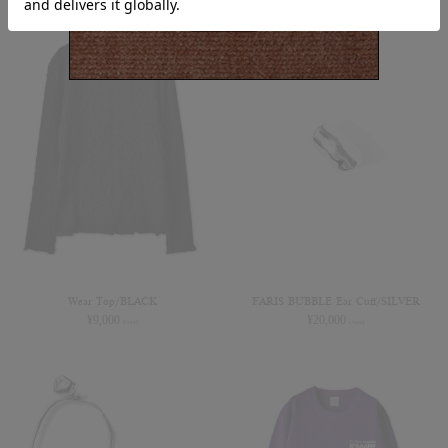
Wear Top/BLACK
FARIS BUBBLE Ear Cuff/SILVER
¥
9,000
¥
20,000
(+tax)
(+tax)