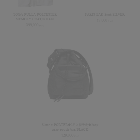
TOGA PULLA POLYESTER
FARIS BAR Stud/SILVER
MEMOLY COAT/KHAKI
¥
7,000
(+tax)
¥
99,000
(+tax)
Sister x PORTER◆3月入荷予定◆2way
strap pouch bag/BLACK
¥
29,000
(+tax)