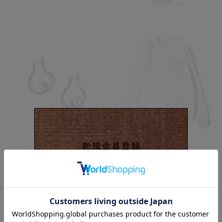
¥
12,000
(+tax)
FARIS VINEA HOOPS/SILVER
TISSUE Magazine SWEAT/TISSUE
MAGAZINE N°666FFF/WHITE
¥
19,000
(+tax)
¥
7,666
(+tax)
recommend items