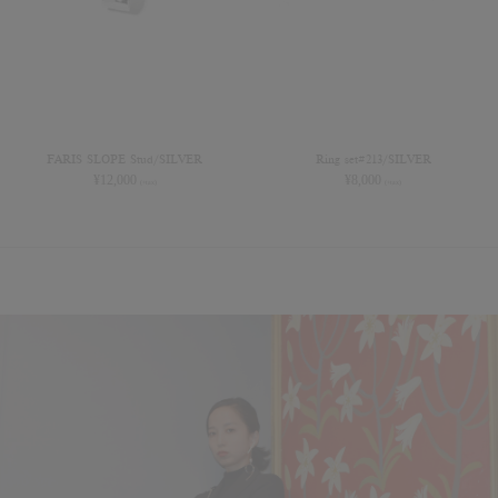
FARIS SLOPE Stud/SILVER
Ring set#213/SILVER
¥
12,000
¥
8,000
(+tax)
(+tax)