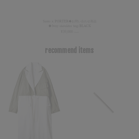
Sister x PORTER◆お問い合わせ商品
◆5way shoulder bag/BLACK
¥
39,000
(+tax)
recommend items