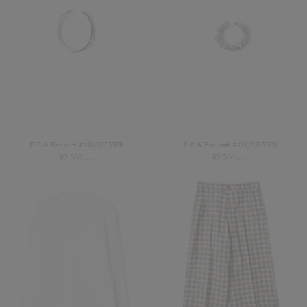
P.P.A Ear cuff #190/SILVER
P.P.A Ear cuff #191/SILVER
¥
2,500
¥
2,500
(+tax)
(+tax)