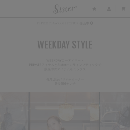
メルマガ会員登録で3000円OFFクーポン配布
Sister(渋谷区松濤) 店舗休業のご案内
WEEKDAY STYLE
リース衣装提供について
発売中 : Sister × OJOJO NAITŌ
WEEKDAYコーディネート
PRIVATEアイテムとSisterオンラインブティックで
発売中 : Sister × 前原光榮商店
販売中のアイテムをミックス
新規会員登録で5%OFFクーポン配布
長尾 悠美 / Sisterオーナー
身長156センチ
Summer Sale up to 60%OFF 開催中
FETICO 26AW COLLECTION 発売中