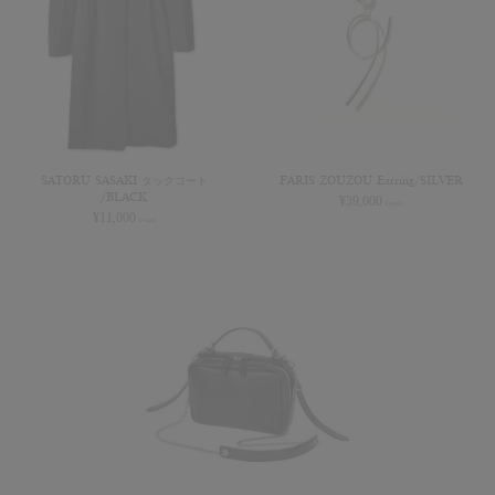
SATORU SASAKI タックコート
FARIS ZOUZOU Earring/SILVER
/BLACK
¥
39,000
(+tax)
¥
11,000
(+tax)