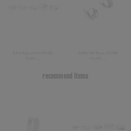
P.P.A Ring set#210/SILVER
FARIS EBI Hoops/SILVER
¥
8,000
¥
31,000
(+tax)
(+tax)
recommend items