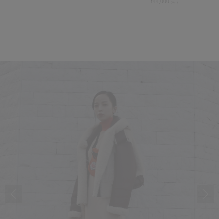
¥
44,000
(+tax)