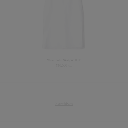
Wear Tulle Skirt/WHITE
¥
10,500
(+tax)
> archives