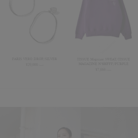
FARIS VERO DROP/SILVER
TISSUE Magazine SWEAT/TISSUE
MAGAZINE N°666FFF/PURPLE
¥
29,000
(+tax)
¥
7,666
(+tax)