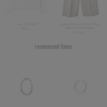
Wear Top/IVOLY
TOGA PULLA COTTON TWILL
CHECK PANTS/GREEN
¥
9,000
(+tax)
¥
39,000
(+tax)
recommend items