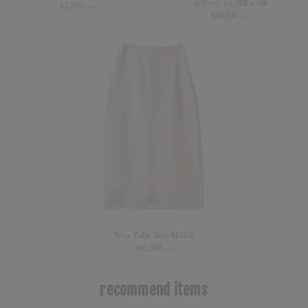
ルダーニット/BE x OR
¥
2,500
(+tax)
¥
46,000
(+tax)
Wear Tulle Skirt/BEIGE
¥
10,500
(+tax)
recommend items