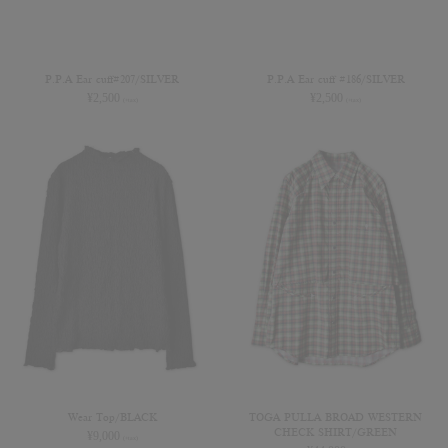
P.P.A Ear cuff#207/SILVER
P.P.A Ear cuff #186/SILVER
¥
2,500
¥
2,500
(+tax)
(+tax)
Wear Top/BLACK
TOGA PULLA BROAD WESTERN
CHECK SHIRT/GREEN
¥
9,000
(+tax)