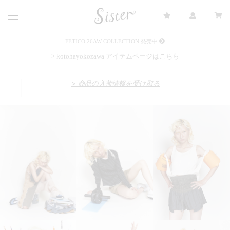
FETICO 26AW COLLECTION 発売中
> kotohayokozawa アイテムページはこちら
メルマガ会員登録で3000円OFFクーポン配布
Sister(渋谷区松濤) 店舗休業のご案内
> 商品の入荷情報を受け取る
リース衣装提供について
発売中 : Sister × OJOJO NAITŌ
発売中 : Sister × 前原光榮商店
新規会員登録で5%OFFクーポン配布
Summer Sale up to 60%OFF 開催中