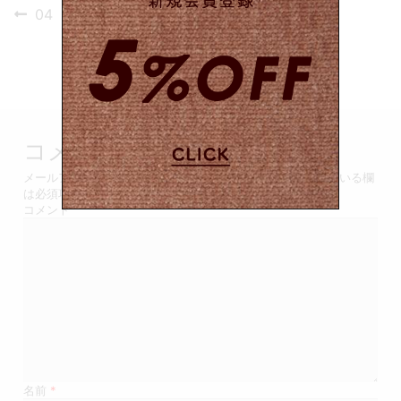
投
Previous
04
post:
稿
ナ
ビ
ゲ
コメントを残す
ー
メールアドレスが公開されることはありません。
*
が付いている欄
は必須項目です
シ
コメント
ョ
ン
名前
*