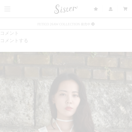
FETICO 26AW COLLECTION 発売中
コメント
メルマガ会員登録で3000円OFFクーポン配布
コメントする
Sister(渋谷区松濤) 店舗休業のご案内
リース衣装提供について
発売中 : Sister × OJOJO NAITŌ
発売中 : Sister × 前原光榮商店
新規会員登録で5%OFFクーポン配布
Summer Sale up to 60%OFF 開催中