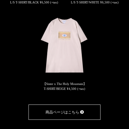
L/S T-SHIRT/BLACK ¥6,500 (+tax)
L/S T-SHIRT/WHITE ¥6,500 (+tax)
【Sister x The Holy Mountain】
T-SHIRT/BEIGE ¥4,500 (+tax)
商品ページはこちら