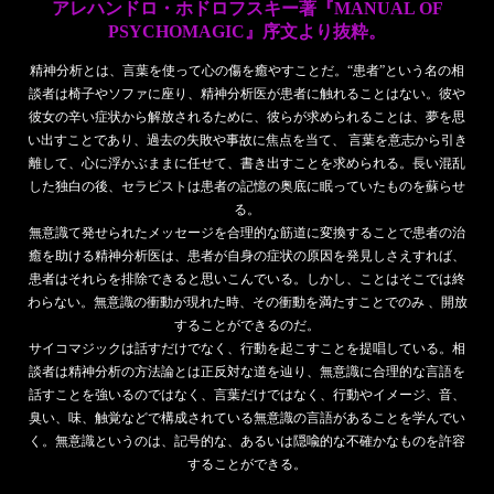
アレハンドロ・ホドロフスキー著『MANUAL OF
PSYCHOMAGIC』序文より抜粋。
精神分析とは、言葉を使って心の傷を癒やすことだ。“患者”という名の相
談者は椅子やソファに座り、精神分析医が患者に触れることはない。彼や
彼女の辛い症状から解放されるために、彼らが求められることは、夢を思
い出すことであり、過去の失敗や事故に焦点を当て、 言葉を意志から引き
離して、心に浮かぶままに任せて、書き出すことを求められる。長い混乱
した独白の後、セラピストは患者の記憶の奥底に眠っていたものを蘇らせ
る。
無意識て発せられたメッセージを合理的な筋道に変換することで患者の治
癒を助ける精神分析医は、患者が自身の症状の原因を発見しさえすれば、
患者はそれらを排除できると思いこんでいる。しかし、ことはそこでは終
わらない。無意識の衝動が現れた時、その衝動を満たすことでのみ 、開放
することができるのだ。
サイコマジックは話すだけでなく、行動を起こすことを提唱している。相
談者は精神分析の方法論とは正反対な道を辿り、無意識に合理的な言語を
話すことを強いるのではなく、言葉だけではなく、行動やイメージ、音、
臭い、味、触覚などで構成されている無意識の言語があることを学んでい
く。無意識というのは、記号的な、あるいは隠喩的な不確かなものを許容
することができる。