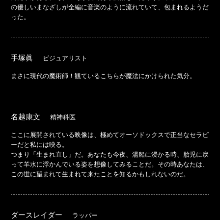
の優しいまなざしが全編に音楽のように流れていて、包まれるようだ
った。
手塚眞
ビジュアリスト
まさに現代の魔術師！観ているこちらが魔法にかけられた気分。
名越康文
精神科医
ここに展開されている映像は、極めてオーソドックスで正当なセラピ
ーだと私には映る。
つまり「生まれ直し」だ。あなたも今夜、湯船に浸かる時、胎児に戻
って羊水に浮かんでいる姿を想像してみることだ。その時あなたは、
この世に望まれて生まれて来たことを知るかもしれないのだ。
ダースレイダー
ラッパー