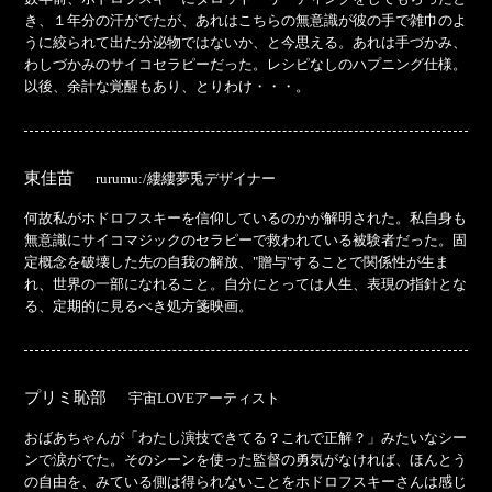
き、１年分の汗がでたが、あれはこちらの無意識が彼の手で雑巾のよ
うに絞られて出た分泌物ではないか、と今思える。あれは手づかみ、
わしづかみのサイコセラピーだった。レシピなしのハプニング仕様。
以後、余計な覚醒もあり、とりわけ・・・。
東佳苗
rurumu:/縷縷夢兎デザイナー
何故私がホドロフスキーを信仰しているのかが解明された。私自身も
無意識にサイコマジックのセラピーで救われている被験者だった。固
定概念を破壊した先の自我の解放、"贈与"することで関係性が生ま
れ、世界の一部になれること。自分にとっては人生、表現の指針とな
る、定期的に見るべき処方箋映画。
プリミ恥部
宇宙LOVEアーティスト
おばあちゃんが「わたし演技できてる？これで正解？」みたいなシー
ンで涙がでた。そのシーンを使った監督の勇気がなければ、ほんとう
の自由を、みている側は得られないことをホドロフスキーさんは感じ