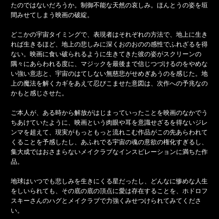
たのではないだろうか。制御不能な天然の哀しみ。ほんとうの姿を垣
間みせてしまう映画の破綻。
どこかの宇宙タイミングで、表現者はそれぞれの方法で、地上に生き
れば生きるほど、地上の悲しみに深くおのおのの感性でふれざるを得
ない。映画に食い破られるように生きてきた彼の姿がスクリーンの
隅々にあらわれる度に、マジックを最後まで信じつづけるのをやめな
い強い意志と、宇宙のはてしない無慈悲がせめぎあうのを感じた。地
上の魔法を解くカギをあえて忍びこませた意図は、次作への予兆なの
かもと感じさせた。
ご本人が、ある時から解放がはじまっていったことを映画のなかでう
ちあけていたように、映画という肉眼や耳を意識せざるを得ないジレ
ンマを超えて、現実がもっともっと流れこむ作品がこの先あらわれて
くることを予感したし、あふれでる宇宙の魂の意欲の権化すぎるし、
集大成ではおさまらないメイクラブなインスピレーションに満ちた作
品。
地球はいつでも悲しみを生きにくる星だったし、どんなに惨めな人生
をしいられても、その底の底の頂点に愛は存在することを、ホドロフ
スキーさんのハグとメイクラブで力強くみせつけられてみてくださ
い。