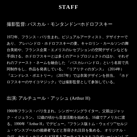
STAFF
撮影監督: パスカル・モンタンドン=ホドロフスキー
1972年、フランス・パリ生まれ。ビジュアルアーティスト、デザイナーで
あり、 アレハンドロ・ホドロフスキーの妻。キャロリン・カールソンの舞
台美術や、フランス企業・エメリスのレセプションの空間デザインなどを
手掛ける。ホドロフスキーとは多くのアートプロジェクトのほか、 それぞ
れのファースト・ネームを融合した 「パスカレハンドロ」という名前で共
同制作をし、作品を発表している。『リアリティのダンス』（2014年）
『エンドレス・ポエトリー』（2017年）では衣装デザインを担当。 『ホド
ロフスキーのサイコマジック』では撮影監督として参加している。
出演: アルチュール・アッシュ (Arthur H)
1966年フランス・パリ生まれ。シンガーソングライター。父親はジャッ
ク・イジュラン。 12歳の頃から音楽活動を始める。16歳でアメリカに渡
る。1990年『Arthur H』でデビュー。“フランス版トム・ウェイツ”“セルジ
ュ・ゲンスブールの後継者”などと形容され注目を集める。 オリジナル・
ラヴ、カヒミ・カリイ など日本人アーティストともコラボレーションして