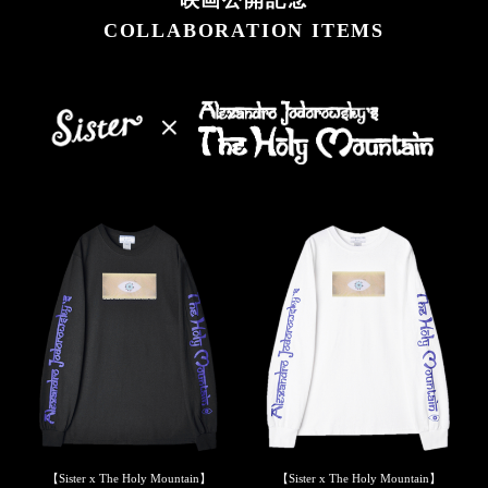
映画公開記念
COLLABORATION ITEMS
【Sister x The Holy Mountain】
【Sister x The Holy Mountain】