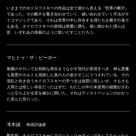
いままでのホドロフスキーの作品は全て彼から見える『世界の断片』
であった。その断片を繋ぎ合わせていく、縫い合わせていく手法がサ
イコマジックであり、それは世界の中に存在する僕たちを癒す行為で
もある。ホドロフスキーの表情は慈愛に満ち、彼に抱かれた僕らは
皆、いずれあの母親のように歌いだすことだろう。
マヒトゥ・ザ・ピーポー
無菌のサロンでお気軽な再生をうながす現代が直視すべき、神も悪魔
も善悪やカルトも混雑した真の人の姿がそこにうつされている。その
混乱と向き合うホドロフスキーの手つきは抜群に怪しいが、そもそも
人間とは怪しい存在だったはずだ。わたしの中の未使用の細胞がざわ
っと立ち上がる音を確かに聞いた。それはディストーションのかかっ
た歪んだ音だった。
滝本誠
映画評論家
数年前、ホドロフスキーにタロット・リーディングをしてもらったと