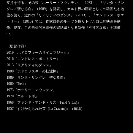
支持を得る。その後『ホーリー・マウンテン』（1973）、『サンタ・サン
グレ／聖なる血』（1989）を発表し、カルト界の巨匠としての確固たる地
位を築く。近作の『リアリティのダンス』（2013）、『エンドレス・ポエ
トリー』（2016）では、作家自身のルーツを掘り下げた自伝的映画を制
作。現在、この自伝的三部作の完結編となる新作『不可欠な旅』を準備
中。
〈監督作品〉
2019『ホドロフキーのサイコマジック』
2016『エンドレス・ポエトリー』
2013『リアリティのダンス』
1990『ホドロフスキーの虹泥棒』
1989『サンタ・サングレ 聖なる血』
1980『Tusk』
1973『ホーリー・マウンテン』
1970『エル・トポ』
1968『ファンド・アンド・リス（Fand Y Lis)』
1957『すげかえられた首（La Cravatte)』（短編）