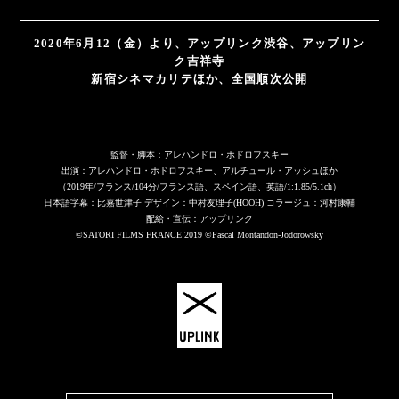
2020年6月12（金）より、アップリンク渋谷、アップリン
ク吉祥寺
新宿シネマカリテほか、全国順次公開
監督・脚本：アレハンドロ・ホドロフスキー
出演：アレハンドロ・ホドロフスキー、アルチュール・アッシュほか
（2019年/フランス/104分/フランス語、スペイン語、英語/1:1.85/5.1ch）
日本語字幕：比嘉世津子 デザイン：中村友理子(HOOH) コラージュ：河村康輔
配給・宣伝：アップリンク
©SATORI FILMS FRANCE 2019 ©Pascal Montandon-Jodorowsky