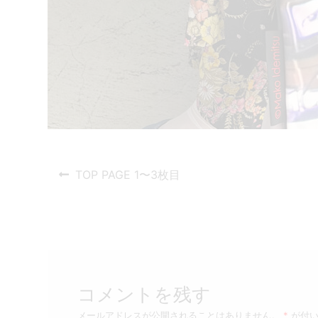
投
Previous
TOP PAGE 1〜3枚目
post:
稿
ナ
ビ
ゲ
コメントを残す
ー
メールアドレスが公開されることはありません。
*
が付い