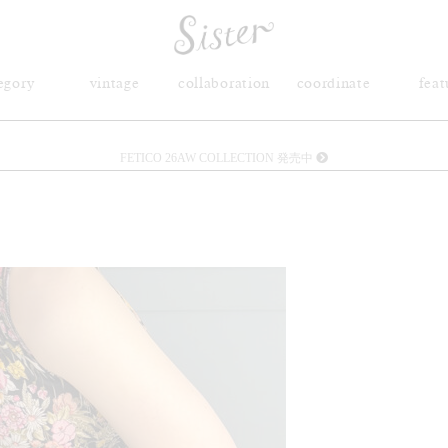
egory
vintage
collaboration
coordinate
feat
FETICO 26AW COLLECTION 発売中
メルマガ会員登録で3000円OFFクーポン配布
Sister(渋谷区松濤) 店舗休業のご案内
リース衣装提供について
発売中 : Sister × OJOJO NAITŌ
発売中 : Sister × 前原光榮商店
新規会員登録で5%OFFクーポン配布