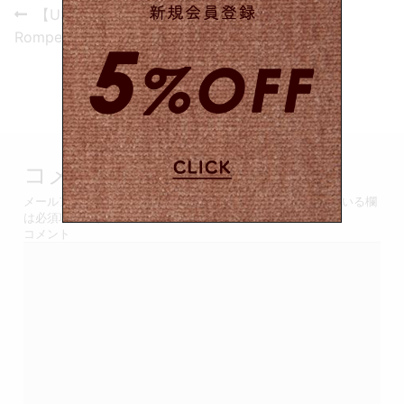
投
Previous
【USED&VINTAGE】
post:
稿
Rompers / Black #8541
ナ
ビ
ゲ
コメントを残す
ー
メールアドレスが公開されることはありません。
*
が付いている欄
シ
は必須項目です
コメント
ョ
ン