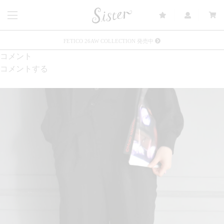
FETICO 26AW COLLECTION 発売中
コメント
メルマガ会員登録で3000円OFFクーポン配布
コメントする
Sister(渋谷区松濤) 店舗休業のご案内
リース衣装提供について
発売中 : Sister × OJOJO NAITŌ
発売中 : Sister × 前原光榮商店
新規会員登録で5%OFFクーポン配布
Summer Sale up to 60%OFF 開催中