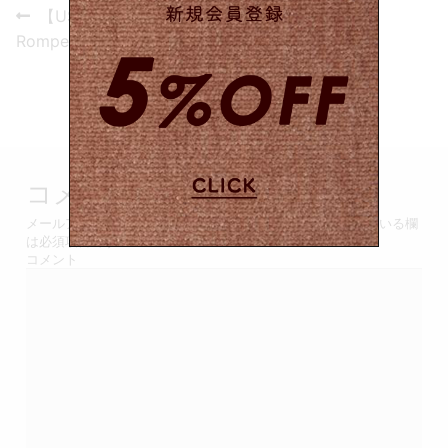
投
Previous
【USED&VINTAGE】
post:
稿
Rompers / Black #8531
ナ
ビ
ゲ
コメントを残す
ー
メールアドレスが公開されることはありません。
*
が付いている欄
シ
は必須項目です
コメント
ョ
ン