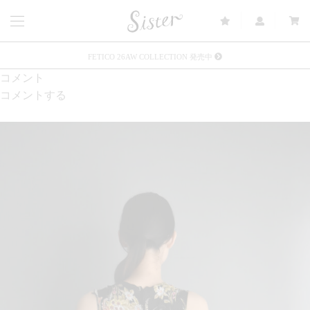
FETICO 26AW COLLECTION 発売中
コメント
メルマガ会員登録で3000円OFFクーポン配布
コメントする
Sister(渋谷区松濤) 店舗休業のご案内
リース衣装提供について
発売中 : Sister × OJOJO NAITŌ
発売中 : Sister × 前原光榮商店
新規会員登録で5%OFFクーポン配布
Summer Sale up to 60%OFF 開催中